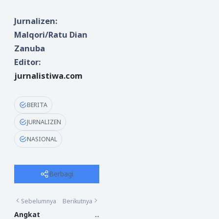
Jurnalizen:
Malqori/Ratu Dian
Zanuba
Editor:
jurnalistiwa.com
BERITA
JURNALIZEN
NASIONAL
Berbagi
Sebelumnya
Berikutnya
Angkat
...