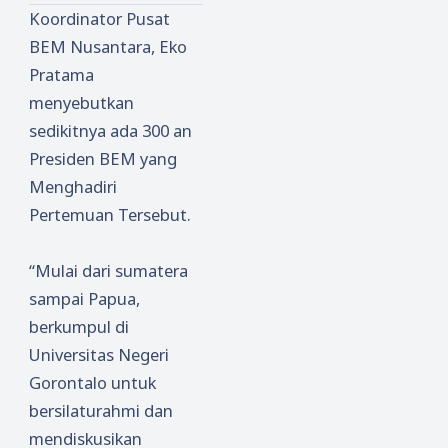
Periode
Galang
Greet di
Koordinator Pusat
2019-
Dana
Pontian
BEM Nusantara, Eko
2020
Bantu
ak
Pratama
Dilantik
Korban
Gempa
menyebutkan
Maluku
sedikitnya ada 300 an
Presiden BEM yang
Menghadiri
Pertemuan Tersebut.
“Mulai dari sumatera
sampai Papua,
berkumpul di
Universitas Negeri
Gorontalo untuk
bersilaturahmi dan
mendiskusikan