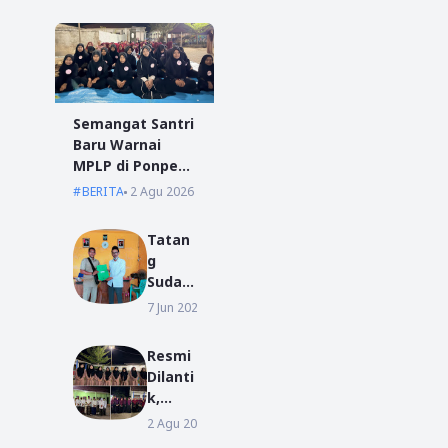
Semangat Santri
Baru Warnai
MPLP di Ponpes
Miftahul Ulum
BERITA
2 Agu 2026
Kumpai
Tatan
g
Sudar
ma
7 Jun 2022
BERITA
Resmi
Daftar
Resmi
Sebag
Dilanti
ai
k,
Bakal
Pengu
2 Agu 2026
BERITA
Calon
rus