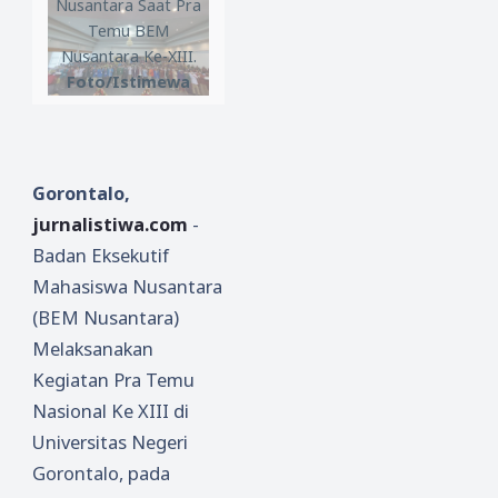
Nusantara Saat Pra
Temu BEM
Nusantara Ke-XIII.
Foto/Istimewa
Gorontalo,
jurnalistiwa.com
-
Badan Eksekutif
Mahasiswa Nusantara
(BEM Nusantara)
Melaksanakan
Kegiatan Pra Temu
Nasional Ke XIII di
Universitas Negeri
Gorontalo, pada