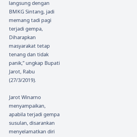
langsung dengan
him
BMKG Sintang, jadi
memang tadi pagi
terjadi gempa,
Diharapkan
masyarakat tetap
tenang dan tidak
panik,” ungkap Bupati
Jarot, Rabu
(27/3/2019).
Jarot Winarno
menyampaikan,
apabila terjadi gempa
susulan, disarankan
menyelamatkan diri