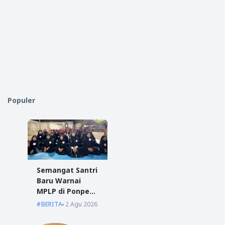
Populer
Semangat Santri
Baru Warnai
MPLP di Ponpes
Miftahul Ulum
BERITA
2 Agu 2026
Kumpai