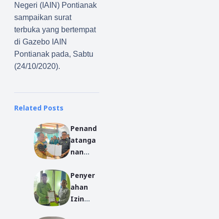
Negeri (IAIN) Pontianak
sampaikan surat
terbuka yang bertempat
di Gazebo IAIN
Pontianak pada, Sabtu
(24/10/2020).
Related Posts
Penand
atanga
nan
Perjanji
Penyer
an
ahan
Kerja
Izin
Sama
Operasi
MPP