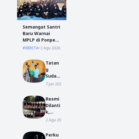
Semangat Santri
Baru Warnai
MPLP di Ponpes
Miftahul Ulum
BERITA
2 Agu 2026
Kumpai
Tatan
g
Sudar
ma
7 Jun 2022
BERITA
Resmi
Daftar
Resmi
Sebag
Dilanti
ai
k,
Bakal
Pengu
2 Agu 2026
BERITA
Calon
rus
Kepala
Baru
Desa
Perku
Ponpe