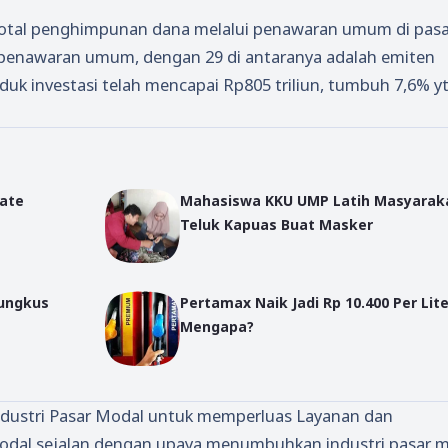
 total penghimpunan dana melalui penawaran umum di pasa
4 penawaran umum, dengan 29 di antaranya adalah emiten
uk investasi telah mencapai Rp805 triliun, tumbuh 7,6% yt
date
Mahasiswa KKU UMP Latih Masyarak
Teluk Kapuas Buat Masker
Bungkus
Pertamax Naik Jadi Rp 10.400 Per Lite
Mengapa?
Industri Pasar Modal untuk memperluas Layanan dan
dal sejalan dengan upaya menumbuhkan industri pasar 