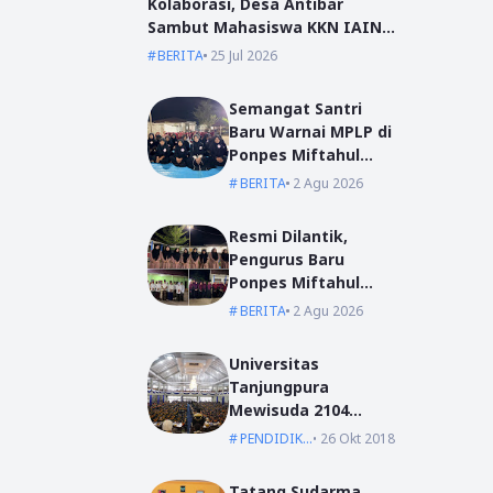
Kolaborasi, Desa Antibar
Sambut Mahasiswa KKN IAIN
Pontianak dan UM Pontianak
BERITA
25 Jul 2026
Semangat Santri
Baru Warnai MPLP di
Ponpes Miftahul
Ulum Kumpai
BERITA
2 Agu 2026
Resmi Dilantik,
Pengurus Baru
Ponpes Miftahul
Ulum Siap Emban
BERITA
2 Agu 2026
Amanah
Universitas
Tanjungpura
Mewisuda 2104
Lulusan pada
PENDIDIKAN
26 Okt 2018
Wisuda Periode I TA
2018/2019
Tatang Sudarma