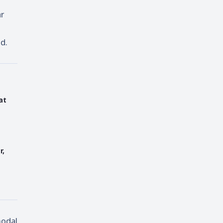
r
d.
at
r,
modal