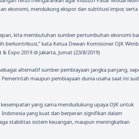
uangan terus mengarahkan agar industri Pasar Modal lebih
n ekonomi, mendukung ekspor dan subtitusi impor, serta
depan, kita membutuhan sumber pertumbuhan ekonomi ba
bih berkontribusi,” kata Ketua Dewan Komisioner OJK Wim
 Expo 2019 di Jakarta, Jumat (23/8/2019)
bagai alternatif sumber pembiayaan jangka panjang, sepe
 Pemerintah maupun pembiayaan dunia usaha saat ini su
 kesempatan yang sama mendudukung upaya OJK untuk
Indonesia yang kuat dan berperan signifikan dalam
a stabilitas sistem keuangan, maupun meningkatkan