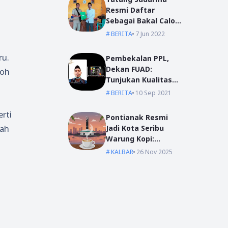
Resmi Daftar
Sebagai Bakal Calon
Kepala Desa Mas
BERITA
7 Jun 2022
Bangun
ru.
Pembekalan PPL,
Dekan FUAD:
boh
Tunjukan Kualitas
Dengan Akhlak
BERITA
10 Sep 2021
rti
Pontianak Resmi
dah
Jadi Kota Seribu
Warung Kopi:
Jantung Komunikasi
KALBAR
26 Nov 2025
di Garis Khatulistiwa