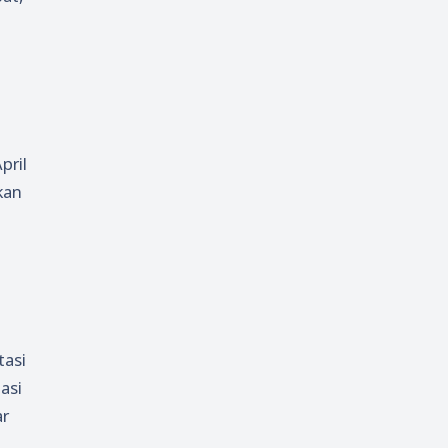
pril
kan
tasi
asi
ar