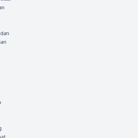
an
 dan
aan
n
g
at,