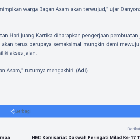
 dimimpikan warga Bagan Asam akan terwujud," ujar Danyon
tan Hari Juang Kartika diharapkan pengerjaan pembuatan 
a akan terus berupaya semaksimal mungkin demi mewuj
ki akses jalan.
an Asam," tuturnya mengakhiri. (
Adi
)
Berbagi
Beriku
omba
HMI Komisariat Dakwah Peringati Milad Ke-17 