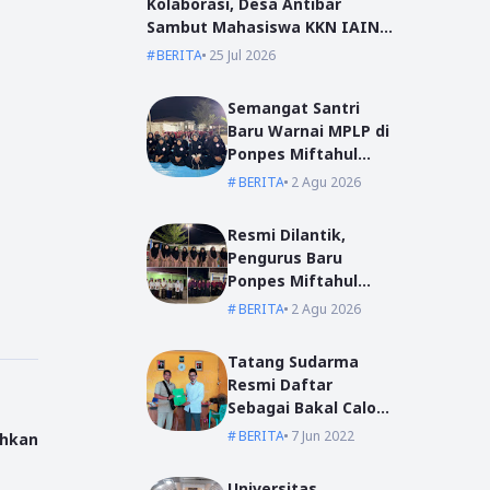
Kolaborasi, Desa Antibar
Sambut Mahasiswa KKN IAIN
Pontianak dan UM Pontianak
BERITA
25 Jul 2026
Semangat Santri
Baru Warnai MPLP di
Ponpes Miftahul
Ulum Kumpai
BERITA
2 Agu 2026
Resmi Dilantik,
Pengurus Baru
Ponpes Miftahul
Ulum Siap Emban
BERITA
2 Agu 2026
Amanah
Tatang Sudarma
Resmi Daftar
Sebagai Bakal Calon
Kepala Desa Mas
BERITA
7 Jun 2022
ahkan
Bangun
Universitas