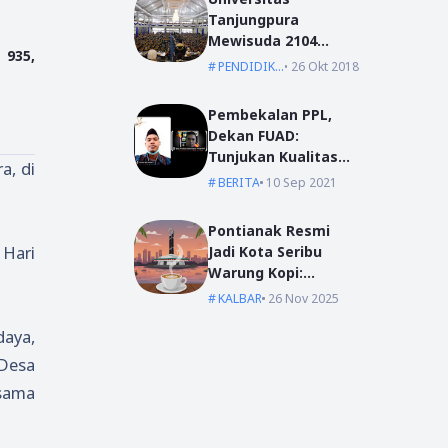
Tanjungpura
Mewisuda 2104
 935,
Lulusan pada
PENDIDIKAN
26 Okt 2018
Wisuda Periode I TA
2018/2019
Pembekalan PPL,
Dekan FUAD:
Tunjukan Kualitas
a, di
Dengan Akhlak
BERITA
10 Sep 2021
Pontianak Resmi
 Hari
Jadi Kota Seribu
Warung Kopi:
Jantung Komunikasi
KALBAR
26 Nov 2025
di Garis Khatulistiwa
daya,
 Desa
rsama