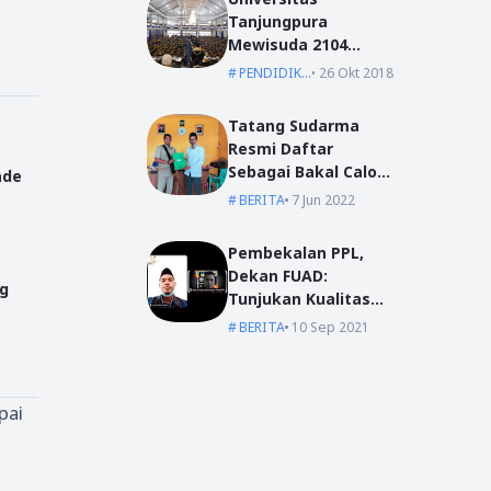
Tanjungpura
Mewisuda 2104
Lulusan pada
PENDIDIKAN
26 Okt 2018
Wisuda Periode I TA
2018/2019
Tatang Sudarma
Resmi Daftar
Sebagai Bakal Calon
ade
Kepala Desa Mas
BERITA
7 Jun 2022
Bangun
Pembekalan PPL,
Dekan FUAD:
ng
Tunjukan Kualitas
Dengan Akhlak
BERITA
10 Sep 2021
pai