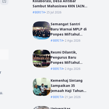
Kolaborasi, Desa Antibar
Sambut Mahasiswa KKN IAIN
Pontianak dan UM Pontianak
BERITA
25 Jul 2026
Semangat Santri
Baru Warnai MPLP di
Ponpes Miftahul
Ulum Kumpai
BERITA
2 Agu 2026
Resmi Dilantik,
Pengurus Baru
Ponpes Miftahul
Ulum Siap Emban
BERITA
2 Agu 2026
r
Amanah
Kemenhaj Sintang
Sampaikan 35
Jemaah Haji Tahun
u.
2026
BERITA
21 Jan 2026
Universitas