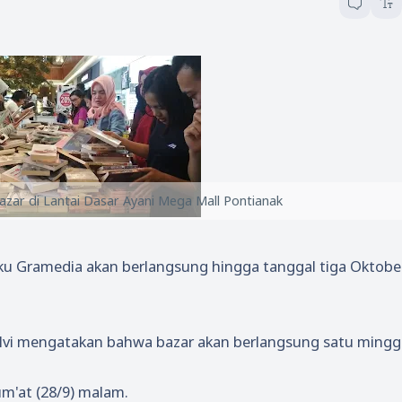
zar di Lantai Dasar Ayani Mega Mall Pontianak
uku Gramedia akan berlangsung hingga tanggal tiga Oktobe
 Elvi mengatakan bahwa bazar akan berlangsung satu mingg
um'at (28/9) malam.