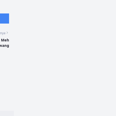
tnya
o Meh
awang