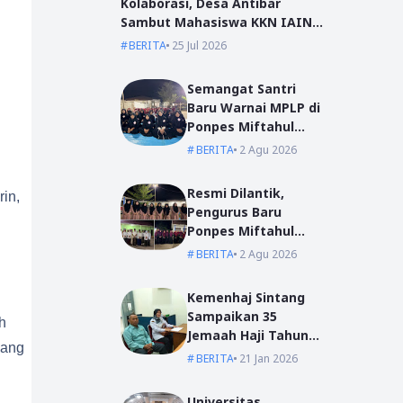
Kolaborasi, Desa Antibar
Sambut Mahasiswa KKN IAIN
Pontianak dan UM Pontianak
BERITA
25 Jul 2026
Semangat Santri
Baru Warnai MPLP di
Ponpes Miftahul
Ulum Kumpai
BERITA
2 Agu 2026
Resmi Dilantik,
rin,
Pengurus Baru
Ponpes Miftahul
Ulum Siap Emban
BERITA
2 Agu 2026
Amanah
Kemenhaj Sintang
Sampaikan 35
h
Jemaah Haji Tahun
pang
2026
BERITA
21 Jan 2026
Universitas