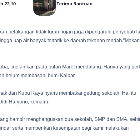
h 22,10
Terima Bantuan
n belakangan tidak turun hujan juga dipengaruhi penyebab la
hingga uap air banyak tertarik ke daerah tekanan rendah.”Maka
oba, melainkan pada bulan Maret mendatang. Hanya yang per
ujan belum membasahi bumi Kalbar.
anak dan Kubu Raya nyaris membakar gedung sekolah. Hal itu
Didi Haryono, kemarin.
 yang hampir menghanguskan dua sekolah, SMP dan SMA, seh
ghindar serta memberikan kesempatan bagi kami melakukan