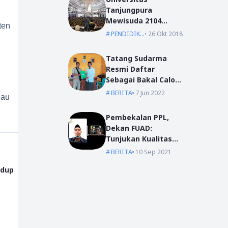
Tanjungpura
Mewisuda 2104
ten
Lulusan pada
PENDIDIKAN
26 Okt 2018
Wisuda Periode I TA
2018/2019
Tatang Sudarma
Resmi Daftar
Sebagai Bakal Calon
Kepala Desa Mas
BERITA
7 Jun 2022
lau
Bangun
Pembekalan PPL,
Dekan FUAD:
Tunjukan Kualitas
Dengan Akhlak
BERITA
10 Sep 2021
idup