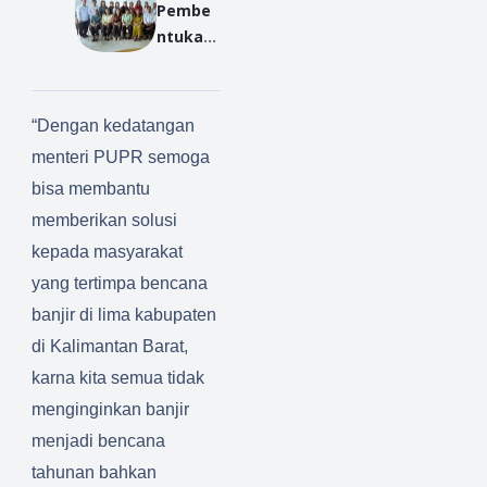
Pembe
IAIN
Kunjung
Hadir
ntukan
Pontian
Dibagik
dengan
Pengur
ak
an
Penuh
us JDW
Konsen
Hingga
Khidma
dan
trasi
Malam
t
“Dengan kedatangan
PWKI
BKI
Sebelu
menteri PUPR semoga
Kabupa
Gelar
m
bisa membantu
ten
Kegiata
Acara
Sambas
n
memberikan solusi
:
Praktik
kepada masyarakat
Dorong
um
yang tertimpa bencana
Sinergit
Layana
banjir di lima kabupaten
as dan
n BK
di Kalimantan Barat,
Pengua
tan
karna kita semua tidak
Peran
menginginkan banjir
Peremp
menjadi bencana
uan
tahunan bahkan
Kristen