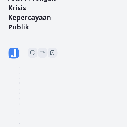
Krisis
Kepercayaan
Publik
Jurnalistiwa
2
menit baca
3
0
A
g
u
s
t
u
s
2
0
2
5