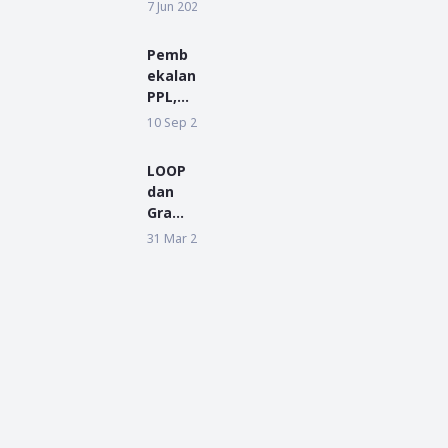
ah
ma
7 Jun 2022
BERITA
Wisud
Resmi
a
Daftar
Period
Pemb
Sebag
e I TA
ekalan
ai
2018/2
PPL,
Bakal
019
Dekan
10 Sep 2021
BERITA
Calon
FUAD:
Kepala
Tunjuk
Desa
LOOP
an
Mas
dan
Kualit
Bangu
Grame
as
n
dia
31 Mar 2019
PENDIDIKAN
Denga
Gelar
n
Simula
Akhla
si
k
SBMPT
N 2019
Serent
ak Se-
Indon
esia