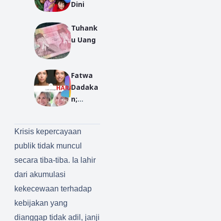
Dini
Tuhank
u Uang
Fatwa
Dadaka
n;
Tentan
g
Krisis kepercayaan
Pengha
publik tidak muncul
raman
Menged
secara tiba-tiba. Ia lahir
it Foto
dari akumulasi
Menjadi
kekecewaan terhadap
Tua
kebijakan yang
dianggap tidak adil, janji