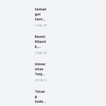
Mahasiswa KKN
IAIN Pontianak
Seman
dan UM
gat
Pontianak
Santri
Baru
2 Agu 2026
BERITA
Warna
i MPLP
Resmi
di
Dilanti
Ponpe
k,
s
Pengu
2 Agu 2026
BERITA
Miftah
rus
ul
Baru
Ulum
Univer
Ponpe
Kump
sitas
s
ai
Tanjun
Miftah
gpura
26 Okt 2018
PENDIDIKAN
ul
Mewis
Ulum
uda
Siap
Tatan
2104
Emban
g
Lulusa
Aman
Sudar
n pada