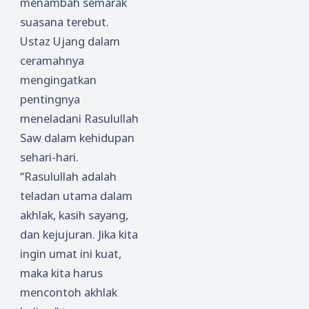
menambah semarak
r App
suasana terebut.
Gaet
Staf
Ustaz Ujang dalam
Khusus
ceramahnya
Menteri
mengingatkan
Agama
pentingnya
meneladani Rasulullah
Saw dalam kehidupan
sehari-hari.
“Rasulullah adalah
teladan utama dalam
akhlak, kasih sayang,
dan kejujuran. Jika kita
ingin umat ini kuat,
maka kita harus
mencontoh akhlak