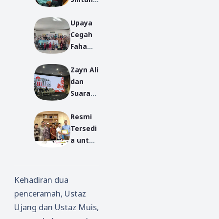
Sampai
Upaya
kan 35
Cegah
Jemaah
Faham
Haji
Radikali
Tahun
Zayn Ali
sme,
2026
dan
IKSASS
Suara
dan
yang
KDM
Resmi
Mengge
Gelar
Tersedi
tarkan
Semina
a untuk
Festival
r
Seluruh
Masa
Kesantr
Muslim
Depan
ian
Indone
2025
Kehadiran dua
sia;
penceramah, Ustaz
Muslim
Ujang dan Ustaz Muis,
Calende