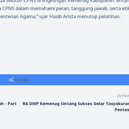
da seluruh CPNS di lingkungan Kemenag Kabupaten Sintan
ra CPNS dalam memahami peran, tanggung jawab, serta eti
enterian Agama,” ujar Hasib Arista menutup pelatihan.
Berbagi
Beriku
h - Part
RA DWP Kemenag Sintang Sukses Gelar Tasyakura
Pentas