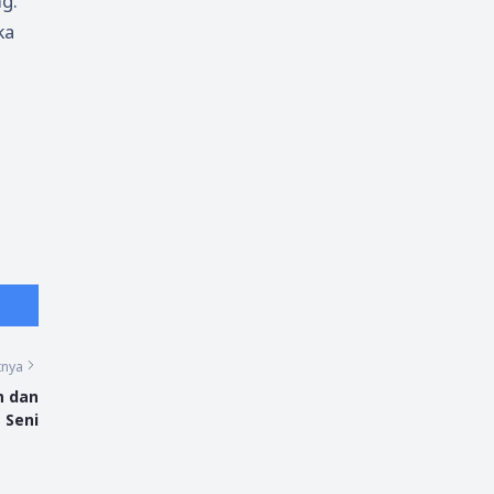
g.
ka
tnya
n dan
 Seni