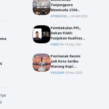
Tanjungpura
Mewisuda 2104
Lulusan pada
PENDIDIKAN
26 Okt 2018
Wisuda Periode I TA
2018/2019
Pembekalan PPL,
Dekan FUAD:
Tunjukan Kualitas
Sama
Dengan Akhlak
BERITA
10 Sep 2021
Pontianak Resmi
Jadi Kota Seribu
IN
Warung Kopi:
Jantung Komunikasi
KALBAR
26 Nov 2025
di Garis Khatulistiwa
anya
i