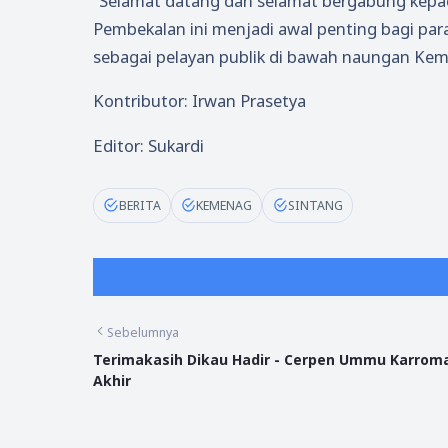
“Selamat datang dan selamat bergabung kepa
Pembekalan ini menjadi awal penting bagi pa
sebagai pelayan publik di bawah naungan Kem
Kontributor: Irwan Prasetya
Editor: Sukardi
BERITA
KEMENAG
SINTANG
Sebelumnya
Terimakasih Dikau Hadir - Cerpen Ummu Karroma
Akhir