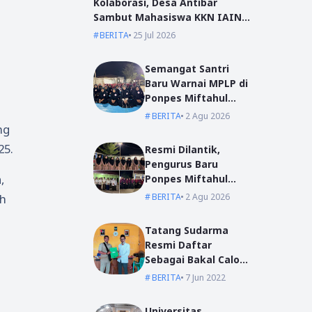
Kolaborasi, Desa Antibar
Sambut Mahasiswa KKN IAIN
Pontianak dan UM Pontianak
BERITA
25 Jul 2026
Semangat Santri
Baru Warnai MPLP di
Ponpes Miftahul
Ulum Kumpai
BERITA
2 Agu 2026
ng
25.
Resmi Dilantik,
Pengurus Baru
,
Ponpes Miftahul
Ulum Siap Emban
BERITA
2 Agu 2026
uh
Amanah
Tatang Sudarma
Resmi Daftar
Sebagai Bakal Calon
Kepala Desa Mas
BERITA
7 Jun 2022
Bangun
Universitas