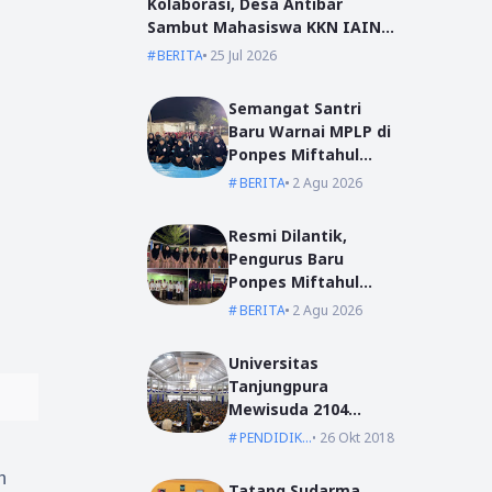
Kolaborasi, Desa Antibar
Sambut Mahasiswa KKN IAIN
Pontianak dan UM Pontianak
BERITA
25 Jul 2026
Semangat Santri
Baru Warnai MPLP di
Ponpes Miftahul
Ulum Kumpai
BERITA
2 Agu 2026
Resmi Dilantik,
Pengurus Baru
Ponpes Miftahul
Ulum Siap Emban
BERITA
2 Agu 2026
Amanah
Universitas
Tanjungpura
Mewisuda 2104
Lulusan pada
PENDIDIKAN
26 Okt 2018
Wisuda Periode I TA
2018/2019
n
Tatang Sudarma