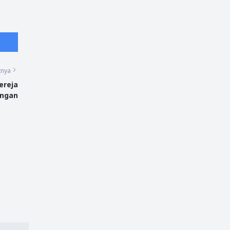
tnya
ereja
ngan