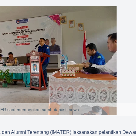
TER saat memberikan sambutan/istimewa
 dan Alumni Terentang (IMATER) laksanakan pelantikan Dewa