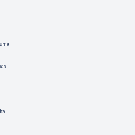
purna
uda
ita