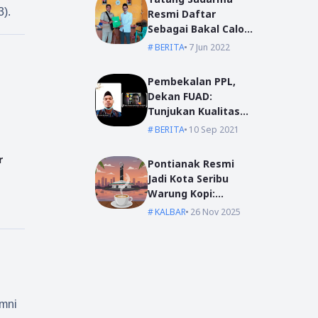
3).
Resmi Daftar
Sebagai Bakal Calon
Kepala Desa Mas
BERITA
7 Jun 2022
Bangun
Pembekalan PPL,
Dekan FUAD:
Tunjukan Kualitas
Dengan Akhlak
BERITA
10 Sep 2021
r
Pontianak Resmi
Jadi Kota Seribu
Warung Kopi:
Jantung Komunikasi
KALBAR
26 Nov 2025
di Garis Khatulistiwa
umni