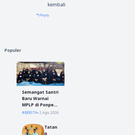
kembali
Reply
Populer
Semangat Santri
Baru Warnai
MPLP di Ponpes
Miftahul Ulum
BERITA
2 Agu 2026
Kumpai
Tatan
g