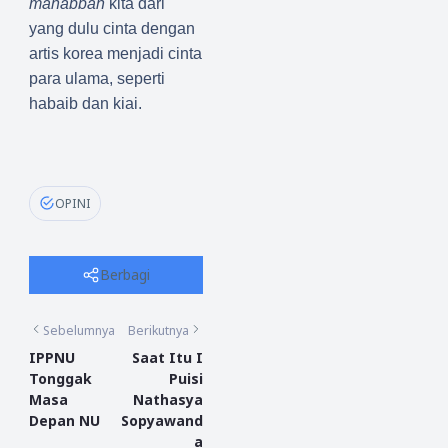
mahabbah
kita dari
yang dulu cinta dengan
artis korea menjadi cinta
para ulama, seperti
habaib dan kiai.
OPINI
Berbagi
Sebelumnya
Berikutnya
IPPNU
Saat Itu I
Tonggak
Puisi
Masa
Nathasya
Depan NU
Sopyawand
a