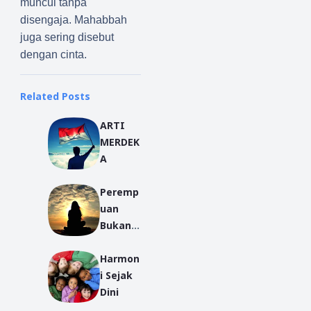
muncul tanpa
disengaja. Mahabbah
juga sering disebut
dengan cinta.
Related Posts
ARTI
MERDEK
A
Peremp
uan
Bukan
Pemuas
Harmon
Nafsu
i Sejak
Dini