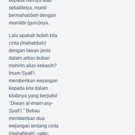
kepada istrinya atau
sebaliknya, murid
ber
mahabbah
dengan
murobbi
(guru)nya.
Lalu apakah boleh kita
cinta
(mahabbah)
dengan lawan jenis
dalam artian bukan
muhrim alias kekasih?
Imam Syafi'i
memberikan wejangan
kepada kita dalam
kitabnya yang berjudul
"Diwan
al-Imam asy-
Syafi'i."
Beliau
memberikan dua
wejangan tentang cinta
(mahabbah), yaitu: