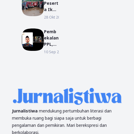
Mahas
Pesert
Lulusa
iswa
a Ikuti
n pada
KKN
Agend
28 Okt 2019
BERITA
Wisud
IAIN
a
a
Pontia
MORH
Period
Pemb
nak
ES
e I TA
ekalan
dan
2018/2
PPL,
UM
019
Dekan
10 Sep 2021
BERITA
Pontia
FUAD:
nak
Tunjuk
an
Kualit
as
Denga
n
Akhla
k
Jurnalistiwa
mendukung pertumbuhan literasi dan
membuka ruang bagi siapa saja untuk berbagi
pengalaman dan pemikiran. Mari berekspresi dan
berkolaborasi.