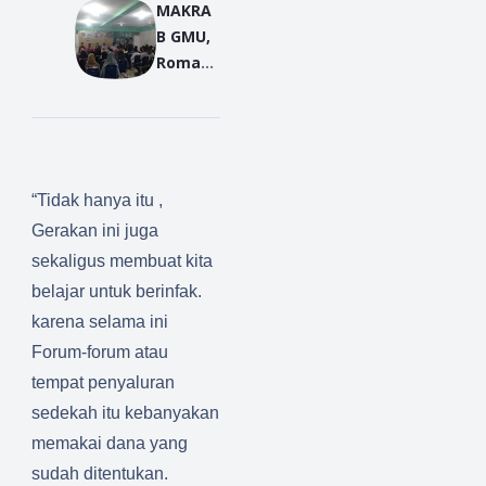
MAKRA
IKIP
B GMU,
PGRI
Romawi
Pontian
Martin:
ak
Bermim
Gelar
pilah
Bedah
Buku
“Tidak hanya itu ,
Gerakan ini juga
sekaligus membuat kita
belajar untuk berinfak.
karena selama ini
Forum-forum atau
tempat penyaluran
sedekah itu kebanyakan
memakai dana yang
sudah ditentukan.