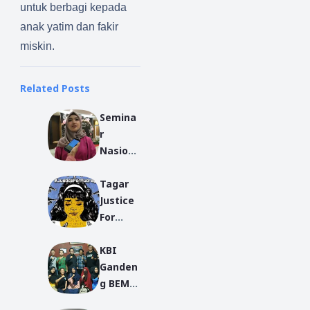
untuk berbagi kepada
anak yatim dan fakir
miskin.
Related Posts
Semina
r
Nasion
al
Tagar
Cegah
Justice
Stuntin
For
g,
Audrey
Madu:
KBI
Jadi
Tahu
Ganden
Trandin
Stuntin
g BEM
g Dunia
g Itu
REMA
Penting