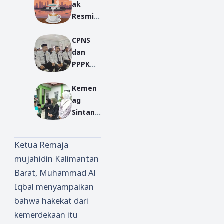
ak
Resmi
Jadi
CPNS
Kota
dan
Seribu
PPPK
Warung
Kemen
Kopi:
Kemen
ag
Jantung
ag
Sintang
Komuni
Sintang
Ikuti
kasi di
Salurka
Pembu
Garis
n 1000
kaan
Khatuli
Ketua Remaja
Paket
Latsar
stiwa
mujahidin Kalimantan
Bingkis
dan
Barat, Muhammad Al
an Pada
Orienta
Peacef
si 2025
Iqbal menyampaikan
ul
bahwa hakekat dari
Muhara
kemerdekaan itu
m