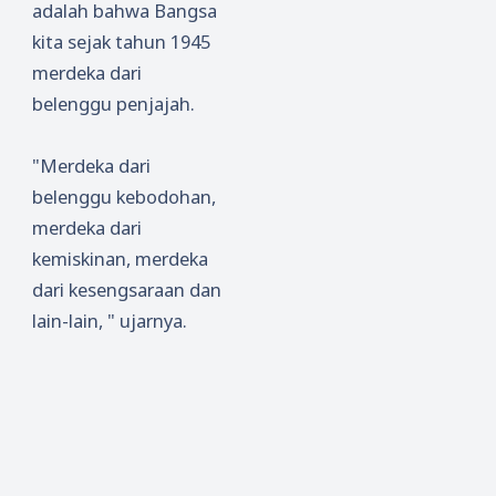
adalah bahwa Bangsa
Lebara
kita sejak tahun 1945
n Yatim
merdeka dari
dan
Difabel
belenggu penjajah.
"Merdeka dari
belenggu kebodohan,
merdeka dari
kemiskinan, merdeka
dari kesengsaraan dan
lain-lain, " ujarnya.