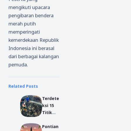
mengikuti upacara
pengibaran bendera
merah putih
memperingati
kemerdekaan Republik
Indonesia ini berasal
dari berbagai kalangan
pemuda.
Related Posts
Terdete
ksi 15
Titik
Api di
Pontian
Kalbar