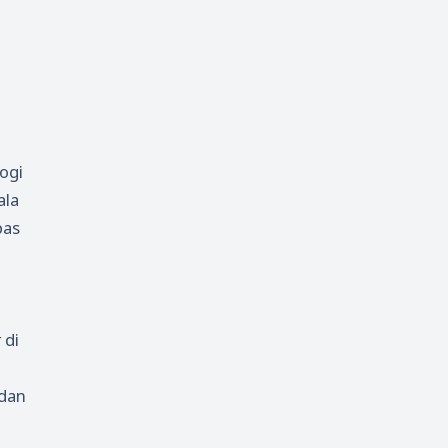
ogi
ala
pas
 di
1
 dan