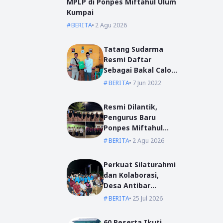
MPLP di Ponpes Miftahul Ulum
Kumpai
BERITA
2 Agu 2026
Tatang Sudarma
Resmi Daftar
Sebagai Bakal Calon
Kepala Desa Mas
BERITA
7 Jun 2022
Bangun
Resmi Dilantik,
Pengurus Baru
Ponpes Miftahul
Ulum Siap Emban
BERITA
2 Agu 2026
Amanah
Perkuat Silaturahmi
dan Kolaborasi,
Desa Antibar
Sambut Mahasiswa
BERITA
25 Jul 2026
KKN IAIN Pontianak
dan UM Pontianak
60 Peserta Ikuti