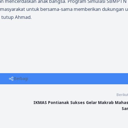
an mencerdaskan anak bangsa. Program Simulasi SBMPTN 
i masyarakat untuk bersama-sama memberikan dukungan 
”, tutup Ahmad.
Berbagi
Beriku
IKMAS Pontianak Sukses Gelar Makrab Maha
Sa