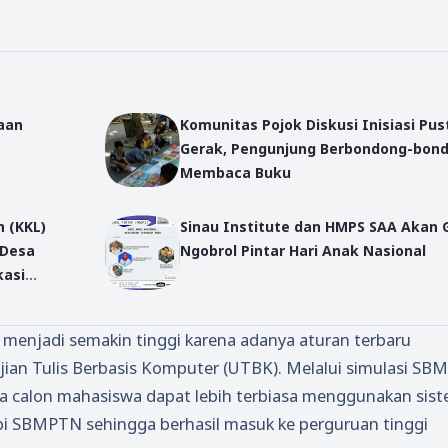
aan
Komunitas Pojok Diskusi Inisiasi Pu
Gerak, Pengunjung Berbondong-bon
Membaca Buku
 (KKL)
Sinau Institute dan HMPS SAA Akan 
 Desa
Ngobrol Pintar Hari Anak Nasional
kasi
S)
enjadi semakin tinggi karena adanya aturan terbaru
ian Tulis Berbasis Komputer (UTBK). Melalui simulasi S
ra calon mahasiswa dapat lebih terbiasa menggunakan sis
api SBMPTN sehingga berhasil masuk ke perguruan tinggi