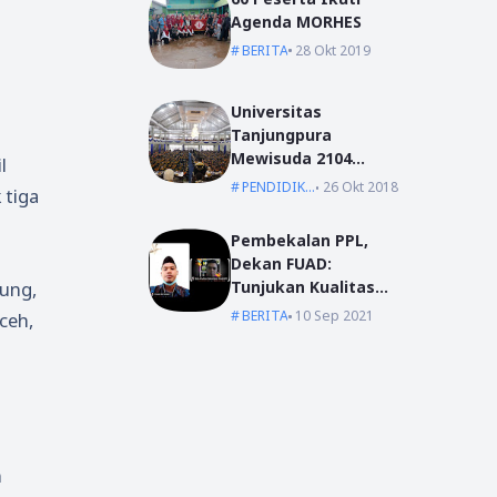
Agenda MORHES
BERITA
28 Okt 2019
Universitas
Tanjungpura
Mewisuda 2104
l
Lulusan pada
PENDIDIKAN
26 Okt 2018
 tiga
Wisuda Periode I TA
2018/2019
Pembekalan PPL,
Dekan FUAD:
dung,
Tunjukan Kualitas
Dengan Akhlak
BERITA
10 Sep 2021
ceh,
m