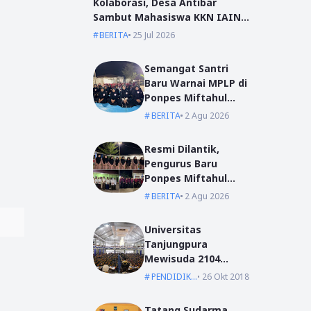
Kolaborasi, Desa Antibar
Sambut Mahasiswa KKN IAIN
Pontianak dan UM Pontianak
BERITA
25 Jul 2026
Semangat Santri
Baru Warnai MPLP di
Ponpes Miftahul
Ulum Kumpai
BERITA
2 Agu 2026
Resmi Dilantik,
Pengurus Baru
Ponpes Miftahul
Ulum Siap Emban
BERITA
2 Agu 2026
Amanah
Universitas
Tanjungpura
Mewisuda 2104
Lulusan pada
PENDIDIKAN
26 Okt 2018
Wisuda Periode I TA
2018/2019
Tatang Sudarma