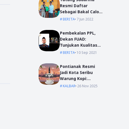
Resmi Daftar
Sebagai Bakal Calon
Kepala Desa Mas
BERITA
7 Jun 2022
Bangun
Pembekalan PPL,
Dekan FUAD:
Tunjukan Kualitas
Dengan Akhlak
BERITA
10 Sep 2021
Pontianak Resmi
Jadi Kota Seribu
Warung Kopi:
Jantung Komunikasi
KALBAR
26 Nov 2025
di Garis Khatulistiwa