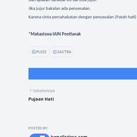
Dan apakah sahabat itu tak bisa jujur.
Jika jujur bakalan ada penyesalan.
Karena cinta persahabatan dengan penyesalan (Patah hati)
*Mahasiswa IAIN Pontianak
PUISI
SASTRA
Sebelumnya
Pujaan Hati
POSTED BY:
Jurnalistiwa.com