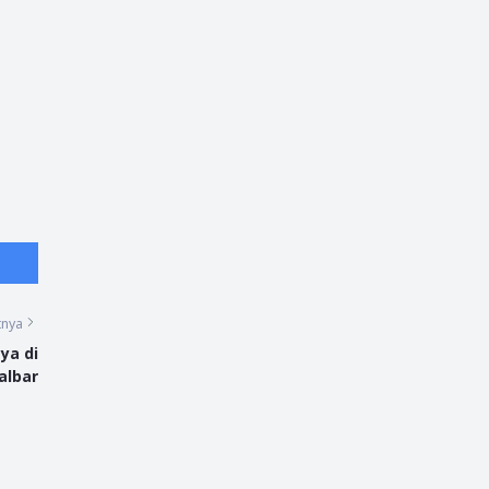
tnya
ya di
albar