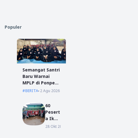
Populer
Semangat Santri
Baru Warnai
MPLP di Ponpes
Miftahul Ulum
BERITA
2 Agu 2026
Kumpai
60
Pesert
a Ikuti
Agend
28 Okt 2019
BERITA
a
MORH