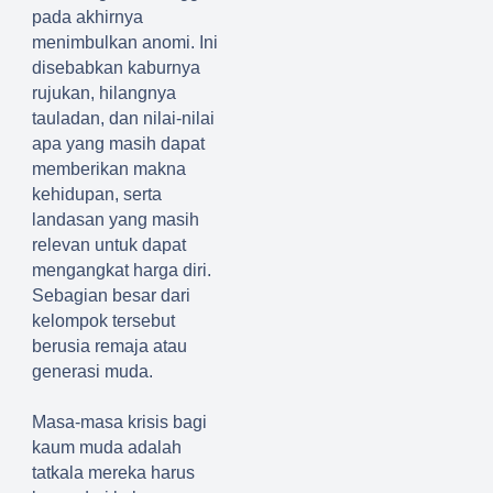
nan
pada akhirnya
Hasil
menimbulkan anomi. Ini
Pertani
disebabkan
k
aburnya
an
rujukan, hilangnya
hingga
tauladan, dan nilai-nilai
Peruba
apa yang masih dapat
han
memberikan makna
Hasil
kehidupan, serta
Kelauta
landasan yang masih
n -
relevan untuk dapat
OPINI
mengangkat harga diri.
Sebagian besar dari
kelompok tersebut
berusia remaja atau
generasi muda
.
Masa-masa krisis bagi
kaum muda adalah
tatkala mereka harus