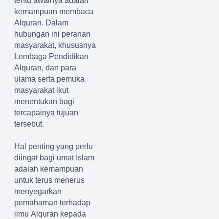
tentu awalnya adalah
kemampuan membaca
Alquran.
Dalam
hubungan ini peranan
masyarakat, khususnya
Lembaga Pendidikan
Al
q
uran,
dan para
ulama serta pemuka
masyarakat ikut
menentukan bagi
tercapainya tujuan
t
ersebut
.
Hal penting
yang perlu
diingat
bagi umat Islam
adalah kemampuan
untuk terus menerus
menyegarkan
pemahaman terhadap
ilmu
Al
q
uran
kepada