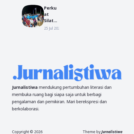
ak Se-
uda
Indon
Perku
2104
esia
at
Lulusa
Silatur
n pada
ahmi
25 Jul 2026
BERITA
Wisud
dan
a
Kolabo
Period
rasi,
e I TA
Desa
2018/2
Antiba
019
r
Sambu
t
Mahas
Jurnalistiwa
mendukung pertumbuhan literasi dan
iswa
membuka ruang bagi siapa saja untuk berbagi
KKN
pengalaman dan pemikiran. Mari berekspresi dan
IAIN
Pontia
berkolaborasi.
nak
dan
UM
Copyright ©
2026
Theme by
Jurnalistiwa
Pontia