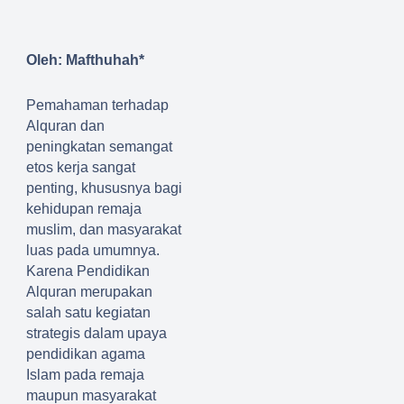
Oleh: Mafthuhah
*
Pemahaman terhadap
A
l
q
uran dan
peningkatan semangat
etos kerja sangat
penting
, khususnya bagi
kehidupan remaja
muslim
,
dan masyarakat
luas pada umumnya.
Karena
Pendidikan
Alquran
merupakan
salah satu kegiatan
strategis dalam upaya
pendidikan agama
Islam pada
remaja
maupun
masyarakat