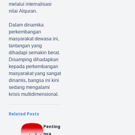
melalui internalisasi
nilai
A
l
q
uran.
Dalam dinamika
perkembangan
masyarakat dewasa ini,
tantangan yang
dihadapi semakin berat.
Disamping dihadapkan
kepada perkembangan
masyarakat yang sangat
dinamis, bangsa ini kini
sedang mengalami
krisis multidimensional.
Related Posts
Penting
nya