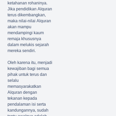
ketahanan rohaninya.
Jika pendidikan
A
l
q
uran
terus dikembangkan,
maka nilai-nilai
A
l
q
uran
akan mampu
mendampingi
kaum
remaja khususnya
dalam melukis sejarah
mereka sendiri.
Oleh karena itu, menjadi
kewajiban bagi semua
pihak untuk terus dan
selalu
memasyarakatkan
Alquran dengan
tekanan kepada
pendalaman isi serta
kandungannya, sudah