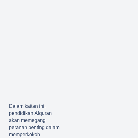
Dalam kaitan ini,
pendidikan
A
l
q
uran
akan memegang
peranan penting dalam
memperkokoh