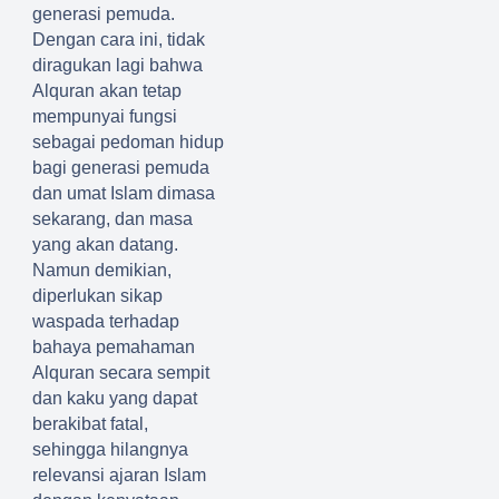
generasi pemuda
.
Dengan cara ini, t
id
ak
diragukan lagi bahwa
Al
q
uran akan tetap
mempunyai fungsi
sebagai pedoman hidup
bagi
generasi pemuda
dan umat
Islam dimasa
sekarang
,
dan masa
yang akan datang.
Namun demikian,
diperlukan sikap
waspada terhadap
bahaya pemahaman
A
l
q
uran secara sempit
dan kaku yang dapat
berakibat
fatal,
sehingga
hilangnya
relevansi ajaran Islam