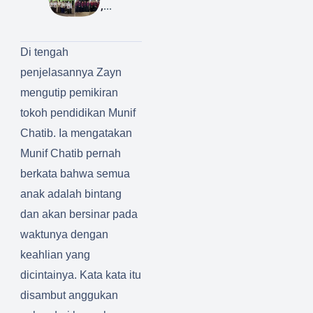
,
r
Tegas
Pengur
Nasion
us Baru
al
Di tengah
Ponpes
Entrepr
penjelasannya Zayn
Miftahu
eneur
l Ulum
di
mengutip pemikiran
Siap
Pontian
tokoh pendidikan Munif
Emban
ak
Chatib. Ia mengatakan
Amana
Munif Chatib pernah
h
berkata bahwa semua
anak adalah bintang
dan akan bersinar pada
waktunya dengan
keahlian yang
dicintainya. Kata kata itu
disambut anggukan