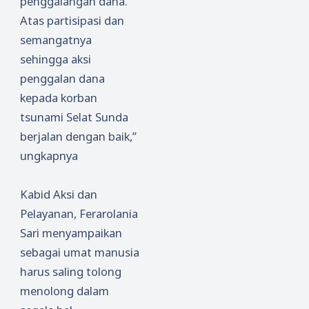
penggalangan dana.
Atas partisipasi dan
semangatnya
sehingga aksi
penggalan dana
kepada korban
tsunami Selat Sunda
berjalan dengan baik,”
ungkapnya
Kabid
A
ksi dan
P
elayanan
,
Ferarolania
S
ari menyampaikan
sebagai umat manusia
harus saling tolong
menolong dalam