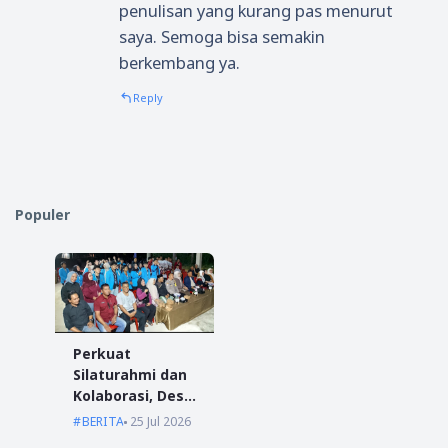
penulisan yang kurang pas menurut
saya. Semoga bisa semakin
berkembang ya.
Reply
Populer
Perkuat
Silaturahmi dan
Kolaborasi, Desa
Antibar Sambut
BERITA
25 Jul 2026
Mahasiswa KKN