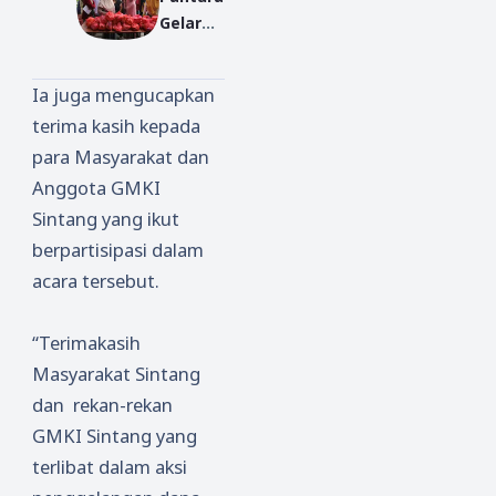
Gelar
Masker
Bazar
Murah
Ia juga mengucapkan
untuk
terima kasih kepada
Masyar
para Masyarakat dan
akat
Desa
Anggota GMKI
Gapuar
Sintang yang ikut
a
berpartisipasi dalam
acara tersebut.
“Terimakasih
Masyarakat Sintang
dan rekan-rekan
GMKI Sintang yang
terlibat dalam aksi