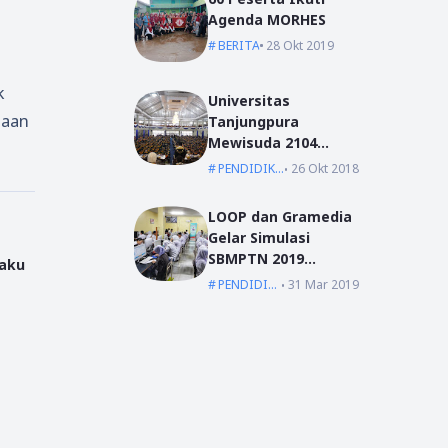
Agenda MORHES
BERITA
28 Okt 2019
k
Universitas
iaan
Tanjungpura
Mewisuda 2104
Lulusan pada
PENDIDIKAN
26 Okt 2018
Wisuda Periode I TA
2018/2019
LOOP dan Gramedia
Gelar Simulasi
SBMPTN 2019
Serentak Se-
PENDIDIKAN
31 Mar 2019
Indonesia