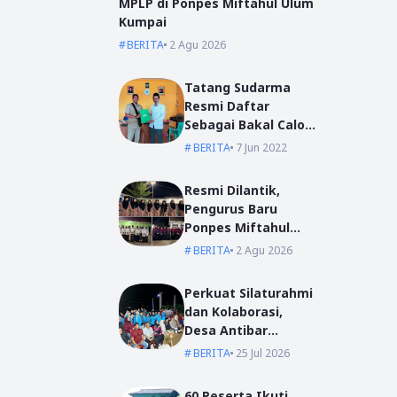
MPLP di Ponpes Miftahul Ulum
Kumpai
BERITA
2 Agu 2026
Tatang Sudarma
Resmi Daftar
Sebagai Bakal Calon
Kepala Desa Mas
BERITA
7 Jun 2022
Bangun
Resmi Dilantik,
Pengurus Baru
Ponpes Miftahul
Ulum Siap Emban
BERITA
2 Agu 2026
Amanah
Perkuat Silaturahmi
dan Kolaborasi,
Desa Antibar
Sambut Mahasiswa
BERITA
25 Jul 2026
KKN IAIN Pontianak
dan UM Pontianak
60 Peserta Ikuti