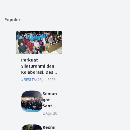
Populer
Perkuat
Silaturahmi dan
Kolaborasi, Desa
Antibar Sambut
BERITA
25 Jul 2026
Mahasiswa KKN
IAIN Pontianak
Seman
dan UM
gat
Pontianak
Santri
Baru
2 Agu 2026
BERITA
Warna
i MPLP
Resmi