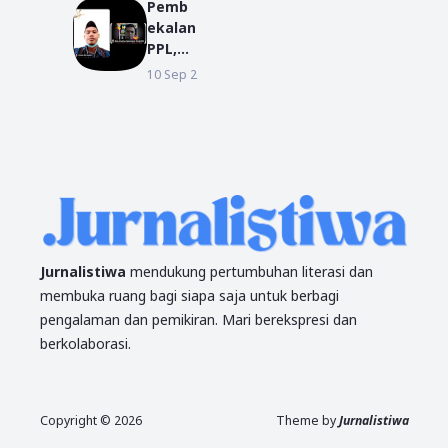
Pemb
Sebag
ekalan
ai
PPL,
Bakal
Dekan
10 Sep 2021
BERITA
Calon
FUAD:
Kepala
Tunjuk
Desa
an
Mas
Kualit
Bangu
as
n
Denga
n
Akhla
k
Jurnalistiwa
mendukung pertumbuhan literasi dan
membuka ruang bagi siapa saja untuk berbagi
pengalaman dan pemikiran. Mari berekspresi dan
berkolaborasi.
Copyright ©
2026
Theme by
Jurnalistiwa