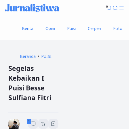
0
Berita
Opini
Puisi
Cerpen
Foto
Beranda
PUISI
Segelas
Kebaikan I
Puisi Besse
Sulfiana Fitri
Yusuf An Nasir
1
menit baca