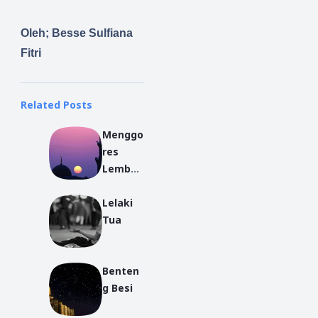
Oleh; Besse Sulfiana
Fitri
Related Posts
Menggo
res
Lembar
an
Lelaki
Kosong
Tua
Benten
g Besi