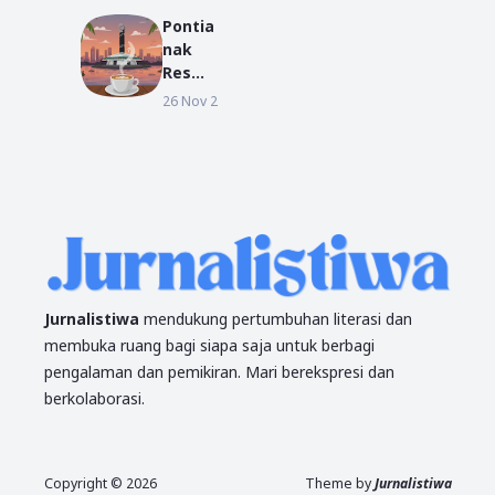
Kepala
Tunjuk
Desa
Pontia
an
Mas
nak
Kualit
Bangu
Resmi
as
n
Jadi
26 Nov 2025
KALBAR
Denga
Kota
n
Seribu
Akhla
Warun
k
g Kopi:
Jantun
g
Komu
nikasi
di
Jurnalistiwa
mendukung pertumbuhan literasi dan
Garis
membuka ruang bagi siapa saja untuk berbagi
Khatul
pengalaman dan pemikiran. Mari berekspresi dan
istiwa
berkolaborasi.
Copyright ©
2026
Theme by
Jurnalistiwa