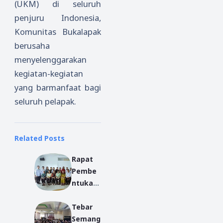
(UKM) di seluruh
penjuru Indonesia,
Komunitas Bukalapak
berusaha
menyelenggarakan
kegiatan-kegiatan
yang barmanfaat bagi
seluruh pelapak.
Related Posts
Rapat
Pembe
ntukan
Pengur
Tebar
us JDW
Semang
dan