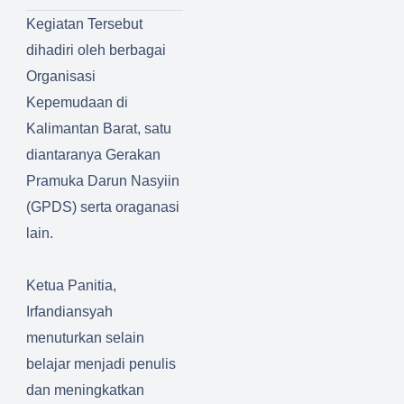
Literasi
Menceg
IAIN
Kegiatan Tersebut
Dengan
ah
dihadiri oleh berbagai
Berdisk
Genera
usi
si
Organisasi
Stuntin
Kepemudaan di
g
Kalimantan Barat, satu
diantaranya Gerakan
Pramuka Darun Nasyiin
(GPDS) serta oraganasi
lain.
Ketua Panitia,
Irfandiansyah
menuturkan selain
belajar menjadi penulis
dan meningkatkan