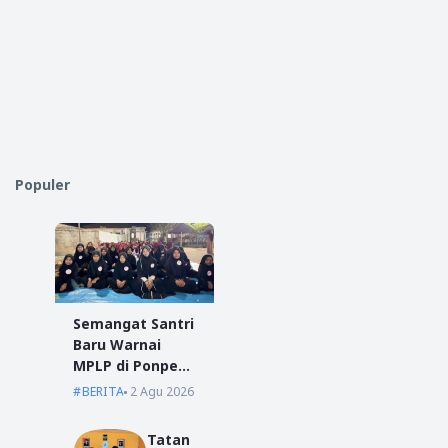
Populer
Semangat Santri
Baru Warnai
MPLP di Ponpes
Miftahul Ulum
BERITA
2 Agu 2026
Kumpai
Tatan