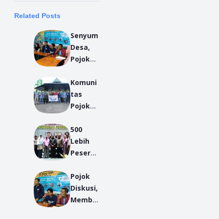
Related Posts
Senyum
Desa,
Pojok
Diskusi,
Komuni
dan
tas
KAJI
Pojok
Jalin
Diskusi
Kerjasa
500
Ingin
ma
Lebih
Budaya
Peserta
Segitig
Ikuti
a
Pojok
Semina
Intelek
Diskusi,
r
tual
Memba
Keseha
Membu
ngun
tan
mi di