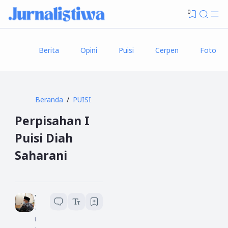
0
Berita
Opini
Puisi
Cerpen
Foto
Beranda
PUISI
Perpisahan I
Puisi Diah
Saharani
Yusuf An Nasir
1
menit baca
U