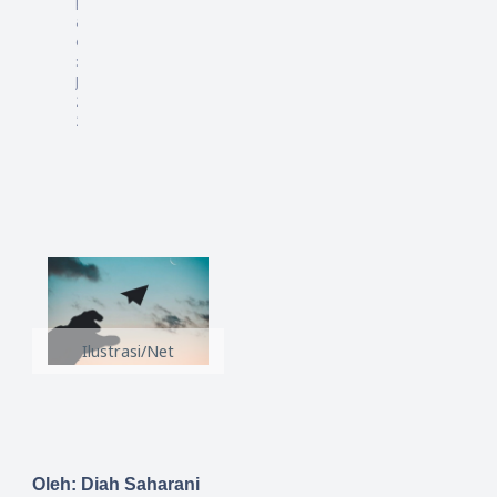
pd
at
ed
:
6
Juli
20
24
Ilustrasi/Net
Oleh: Diah Saharani