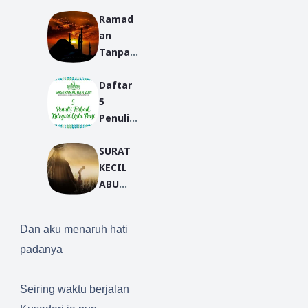
han
Ramad
an
Tanpa
Orang
Daftar
Tua
5
Penulis
Terbaik
SURAT
Kategor
KECIL
i Cipta
ABU
Puisi |
BAKAR
Sastra
madha
Dan aku menaruh hati
n 2019
padanya
Seiring waktu berjalan