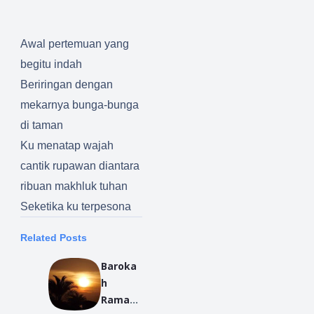
Awal pertemuan yang
begitu indah
Beriringan dengan
mekarnya bunga-bunga
di taman
Ku menatap wajah
cantik rupawan diantara
ribuan makhluk tuhan
Seketika ku terpesona
Related Posts
Baroka
h
Ramad