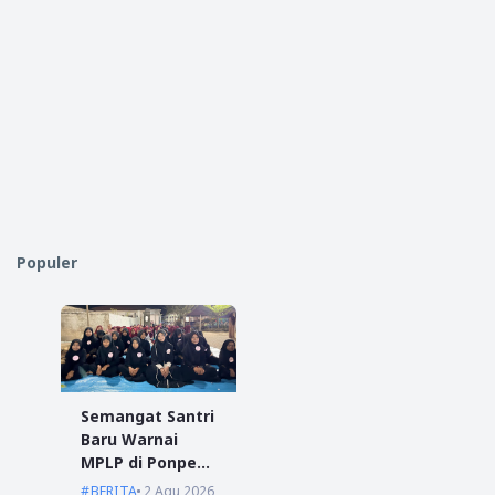
Populer
Semangat Santri
Baru Warnai
MPLP di Ponpes
Miftahul Ulum
BERITA
2 Agu 2026