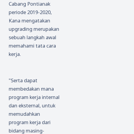
Cabang Pontianak
mu
periode 2019-2020,
Kepada
Kana mengatakan
Keberh
upgrading merupakan
asilan
sebuah langkah awal
memahami tata cara
kerja.
"Serta dapat
membedakan mana
program kerja internal
dan eksternal, untuk
memudahkan
program kerja dari
bidang masing-