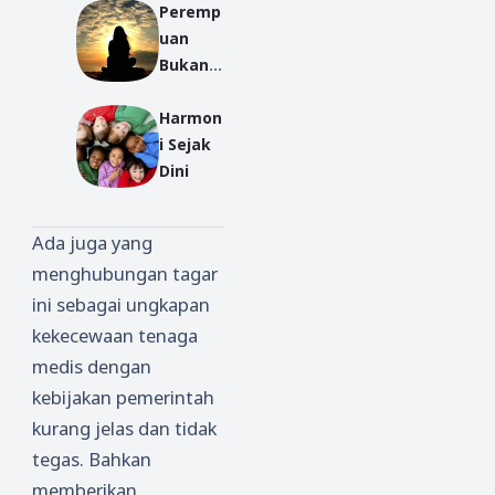
Peremp
uan
Bukan
Pemuas
Harmon
Nafsu
i Sejak
Dini
Ada juga yang
menghubungan tagar
ini sebagai ungkapan
kekecewaan tenaga
medis dengan
kebijakan pemerintah
kurang jelas dan tidak
tegas. Bahkan
memberikan