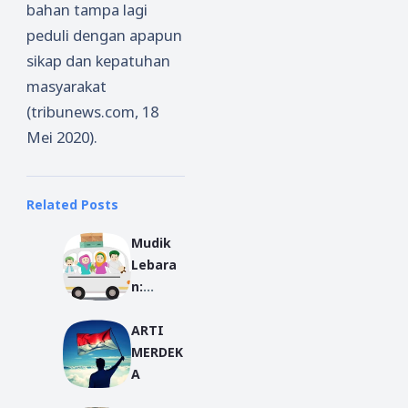
bahan tampa lagi
peduli dengan apapun
sikap dan kepatuhan
masyarakat
(tribunews.com, 18
Mei 2020).
Related Posts
Mudik
Lebara
n:
Tradisi
ARTI
Menghi
MERDEK
dupkan
A
Silatura
him