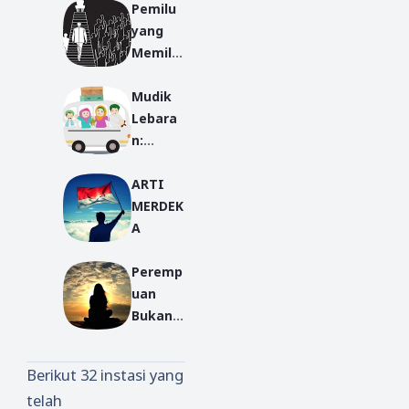
Pemilu
yang
Memilu
kan
Mudik
Lebara
n:
Tradisi
ARTI
Menghi
MERDEK
dupkan
A
Silatura
him
Peremp
uan
Bukan
Pemuas
Nafsu
Berikut 32 instasi yang
telah