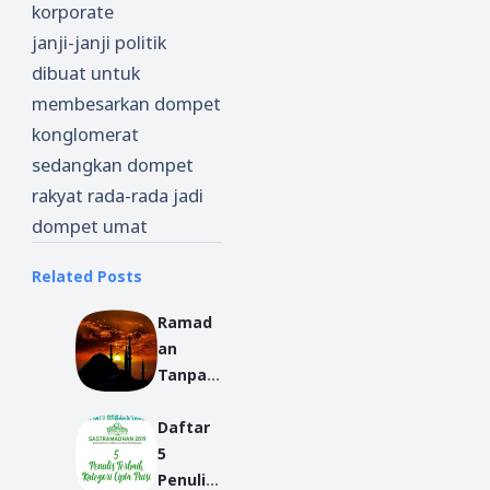
korporate
janji-janji politik
dibuat untuk
membesarkan dompet
konglomerat
sedangkan dompet
rakyat rada-rada jadi
dompet umat
Related Posts
Ramad
an
Tanpa
Orang
Daftar
Tua
5
Penulis