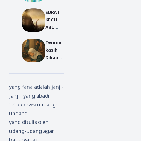
Terbaik
SURAT
Kategor
KECIL
i Cipta
ABU
Puisi |
BAKAR
Sastra
Terima
madha
kasih
n 2019
Dikau
Hadir -
Cerpen
Ummu
yang fana adalah janji-
Karrom
janji, yang abadi
ah -
Part
tetap revisi undang-
Akhir
undang
yang ditulis oleh
udang-udang agar
batunya tak