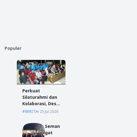
Populer
Perkuat
Silaturahmi dan
Kolaborasi, Desa
Antibar Sambut
BERITA
25 Jul 2026
Mahasiswa KKN
IAIN Pontianak
Seman
dan UM
gat
Pontianak