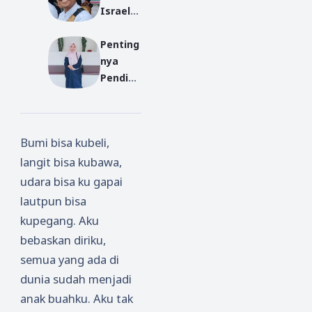
Israel:
Siapa
Tengah
Untuk
Sebena
Krisis
Penting
Apa
rnya
Keperc
nya
Bekerja
yang
ayaan
Pendidi
,
Berkua
Publik
kan
Sebent
sa di
Karakte
ar Lagi
Ruang
r Untuk
Juga
Publik
Bumi bisa kubeli,
Genera
Kiamat
Indone
langit bisa kubawa,
si Muda
?
sia?
udara bisa ku gapai
lautpun bisa
kupegang. Aku
bebaskan diriku,
semua yang ada di
dunia sudah menjadi
anak buahku. Aku tak