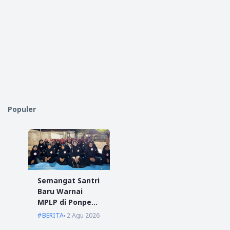
Populer
Semangat Santri
Baru Warnai
MPLP di Ponpes
Miftahul Ulum
BERITA
2 Agu 2026
Kumpai