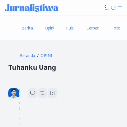
0
Berita
Opini
Puisi
Cerpen
Foto
Beranda
OPINI
Tuhanku Uang
Hakim L
3
menit baca
U
pd
at
ed
:
6