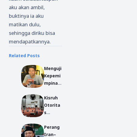
aku akan ambil,
buktinya ia aku
matikan dulu,
sehingga diriku bisa
mendapatkannya.
Related Posts
Menguji
Kepemi
mpinan
Prabow
Kisruh
o dalam
Otorita
Mengat
s
asi
Agama
Gelomb
Perang
di Era
ang
Iran–
Digital:
Aksi di