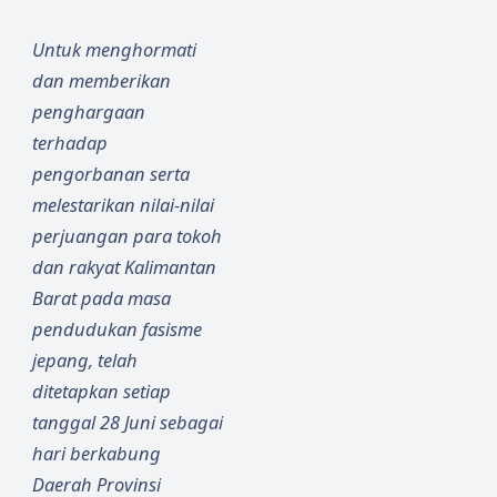
ak
Garis
Hibahk
Khatuli
Untuk menghormati
an Al-
stiwa
dan memberikan
Qur'an
penghargaan
Braille
terhadap
untuk
pengorbanan serta
Sahaba
melestarikan nilai-nilai
t Netra
Katulist
perjuangan para tokoh
iwa
dan rakyat Kalimantan
Barat pada masa
pendudukan fasisme
jepang, telah
ditetapkan setiap
tanggal 28 Juni sebagai
hari berkabung
Daerah Provinsi