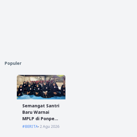
Populer
Semangat Santri
Baru Warnai
MPLP di Ponpes
Miftahul Ulum
BERITA
2 Agu 2026
Kumpai