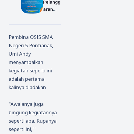
Pelangg
dupkan
ah
aran
Silatura
Tiang
dalam
him
28 Juni
Peneri
maan
Pembina OSIS SMA
Peserta
Negeri 5 Pontianak,
Didik
Baru?
Umi Andy
Lapork
menyampaikan
an ke
kegiatan seperti ini
Ombud
adalah pertama
sman
kalinya diadakan
Kalbar
"Awalanya juga
bingung kegiatannya
seperti apa. Rupanya
seperti ini, "