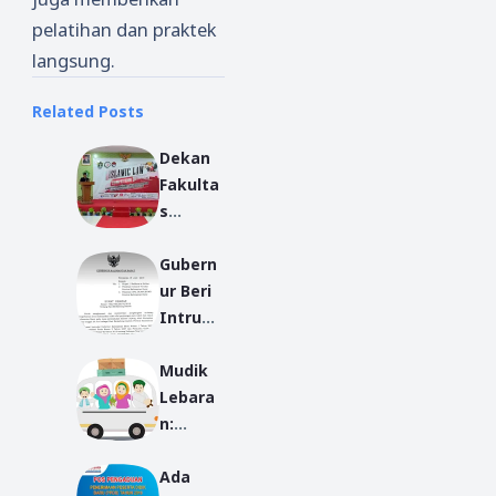
pelatihan dan praktek
langsung.
Related Posts
Dekan
Fakulta
s
Syariah
Gubern
Resmi
ur Beri
Buka
Intruks
ILC
i
HMPS
Mudik
Kibarka
HES
Lebara
n
2019
n:
Bender
Tradisi
a
Ada
Menghi
Seteng