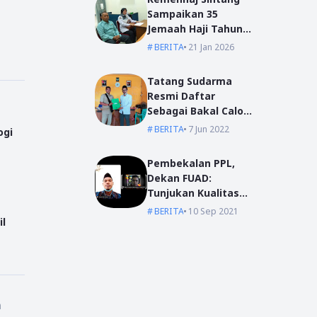
Sampaikan 35
Jemaah Haji Tahun
2026
BERITA
21 Jan 2026
Tatang Sudarma
Resmi Daftar
Sebagai Bakal Calon
Kepala Desa Mas
BERITA
7 Jun 2022
ogi
Bangun
Pembekalan PPL,
Dekan FUAD:
Tunjukan Kualitas
Dengan Akhlak
BERITA
10 Sep 2021
il
n