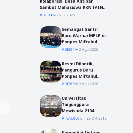
Kolaborasi, Desa Antibar
Sambut Mahasiswa KKN IAIN
Pontianak dan UM Pontianak
BERITA
25 Jul 2026
Semangat Santri
Baru Warnai MPLP di
Ponpes Miftahul
Ulum Kumpai
BERITA
2 Agu 2026
Resmi Dilantik,
Pengurus Baru
Ponpes Miftahul
Ulum Siap Emban
BERITA
2 Agu 2026
Amanah
Universitas
Tanjungpura
Mewisuda 2104
Lulusan pada
PENDIDIKAN
26 Okt 2018
Wisuda Periode I TA
2018/2019
Kemenhaj Sintang