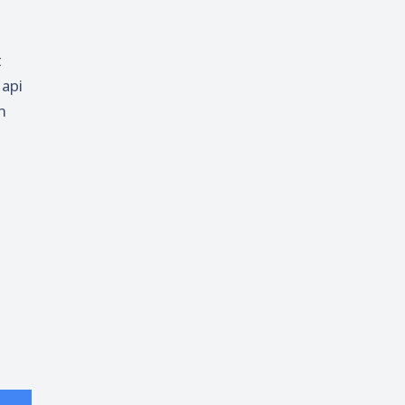
t
 api
n