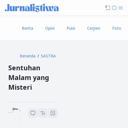
0
Berita
Opini
Puisi
Cerpen
Foto
Beranda
SASTRA
Sentuhan
Malam yang
Misteri
Sopian lubis
2
menit baca
2