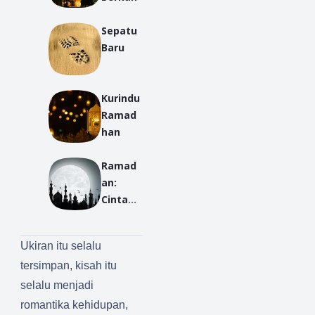
Sepatu
Baru
Kurindu
Ramad
han
Ramad
an:
Cinta
yang
Tak
Ukiran itu selalu
Pernah
tersimpan, kisah itu
Lama
selalu menjadi
romantika kehidupan,