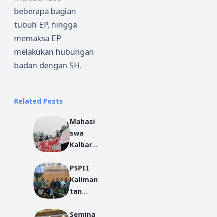
beberapa bagian
tubuh EP, hingga
memaksa EP
melakukan hubungan
badan dengan SH.
Related Posts
Mahasi
swa
Kalbar
Desak
PSPII
Revisi
Kaliman
RUU P-
tan
KS
Barat
Semina
Sukses