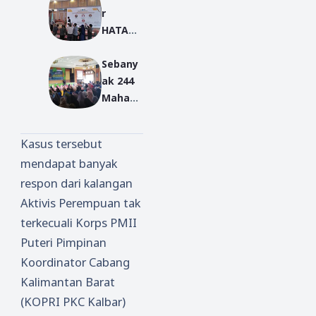
r
Mengge
HATARU
lar
2019,
Semina
Sebany
Sutarmi
r
ak 244
dji:
Pendidi
Mahasi
Hukum
kan
swa
yang
Islam
Hadiri
Berlaku
Kasus tersebut
Semina
Kurang
mendapat banyak
r
Tegas
respon dari kalangan
Nasion
al
Aktivis Perempuan tak
Entrepr
terkecuali Korps PMII
eneur
Puteri Pimpinan
di
Koordinator Cabang
Pontian
Kalimantan Barat
ak
(KOPRI PKC Kalbar)