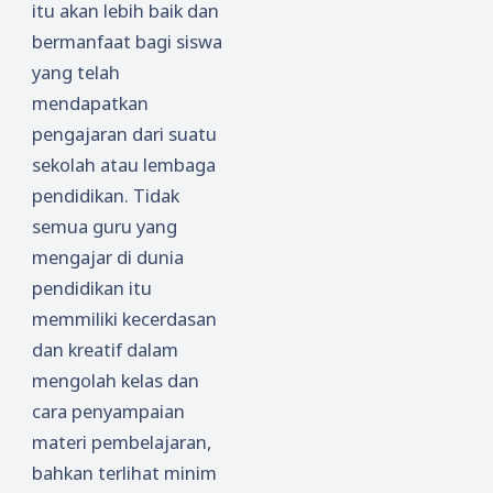
swa
itu akan lebih baik dan
Baru
bermanfaat bagi siswa
IAIN
yang telah
Pontian
mendapatkan
ak yang
pengajaran dari suatu
Mengik
uti PBM
sekolah atau lembaga
2020
pendidikan. Tidak
semua guru yang
mengajar di dunia
pendidikan itu
memmiliki kecerdasan
dan kreatif dalam
mengolah kelas dan
cara penyampaian
materi pembelajaran,
bahkan terlihat minim