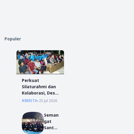
Populer
Perkuat
Silaturahmi dan
Kolaborasi, Desa
Antibar Sambut
BERITA
25 Jul 2026
Mahasiswa KKN
IAIN Pontianak
Seman
dan UM
gat
Pontianak
Santri
Baru