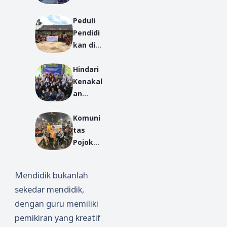
ak
Peduli
Gelar
Pendidi
Sosialis
kan di
asi
KalBar,
Magang
Hindari
IKMAS
2,
Kenakal
Pontian
Suherdi
an
ak
yanto:
Remaja,
Gelar
Kalian
Komuni
Mahasi
Aksi
Harus
tas
swa KP-
Mengab
Serius
Pojok
KKM
di
Diskusi
PPAPK
(Peduli
Gelar
FISIP
Pendidi
Mendidik bukanlah
Pembe
UNTAN
kan)
sekedar mendidik,
kalan
Gelar
dengan guru memiliki
untuk
Sosialis
Mahasi
asi
pemikiran yang kreatif