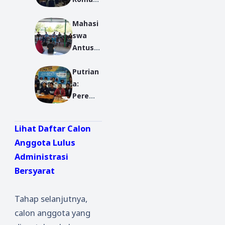
Martin:
ak
Mahasi
Bermim
Gelar
swa
pilah
Bedah
Antusia
Buku
s
Putrian
Diskusi
a:
dan
Peremp
Bedah
uan
Buku
Juga
Tentan
Lihat Daftar Calon
Bisa
g Syekh
Anggota Lulus
Jadi
Siti
Administrasi
Pemim
Jenar
pin
Bersyarat
Tahap selanjutnya,
calon anggota yang