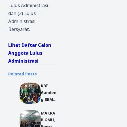
Lulus Administrasi
dan (2) Lulus
Administrasi
Bersyarat.
Lihat Daftar Calon
Anggota Lulus
Administrasi
Related Posts
KBI
Ganden
g BEM
REMA
MAKRA
IKIP
B GMU,
PGRI
Romawi
Pontian