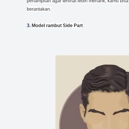
penampilan agar terlihat lebih menarik, kamu bi
berantakan.
3.
Model rambut Side Part