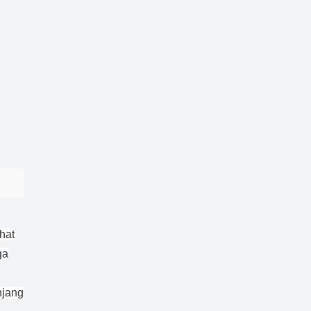
hat
ga
njang