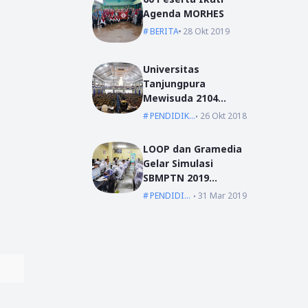
Agenda MORHES
BERITA
28 Okt 2019
Universitas
Tanjungpura
Mewisuda 2104
Lulusan pada
PENDIDIKAN
26 Okt 2018
Wisuda Periode I TA
2018/2019
LOOP dan Gramedia
Gelar Simulasi
SBMPTN 2019
Serentak Se-
PENDIDIKAN
31 Mar 2019
Indonesia