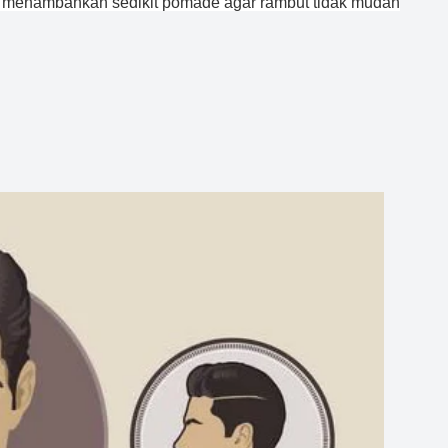
sa menambahkan sedikit pomade agar rambut tidak mudah