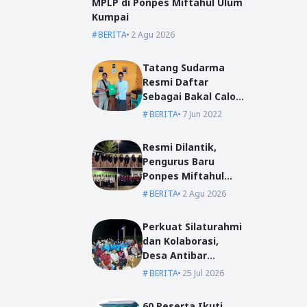
MPLP di Ponpes Miftahul Ulum
Kumpai
BERITA
2 Agu 2026
Tatang Sudarma
Resmi Daftar
Sebagai Bakal Calon
Kepala Desa Mas
BERITA
7 Jun 2022
Bangun
Resmi Dilantik,
Pengurus Baru
Ponpes Miftahul
Ulum Siap Emban
BERITA
2 Agu 2026
Amanah
Perkuat Silaturahmi
dan Kolaborasi,
Desa Antibar
Sambut Mahasiswa
BERITA
25 Jul 2026
KKN IAIN Pontianak
dan UM Pontianak
60 Peserta Ikuti