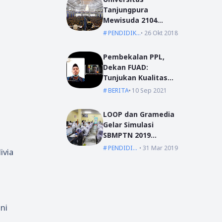
Tanjungpura
Mewisuda 2104
Lulusan pada
PENDIDIKAN
26 Okt 2018
Wisuda Periode I TA
2018/2019
Pembekalan PPL,
Dekan FUAD:
Tunjukan Kualitas
Dengan Akhlak
BERITA
10 Sep 2021
LOOP dan Gramedia
Gelar Simulasi
SBMPTN 2019
Serentak Se-
PENDIDIKAN
31 Mar 2019
ivia
Indonesia
ni