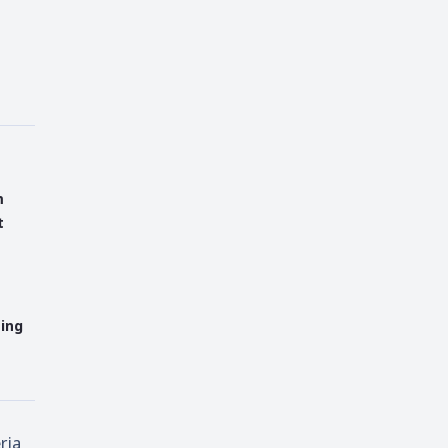
m
t
ing
rja