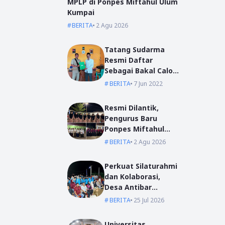
MPLP di Ponpes Miftahul Ulum
Kumpai
BERITA
2 Agu 2026
Tatang Sudarma
Resmi Daftar
Sebagai Bakal Calon
Kepala Desa Mas
BERITA
7 Jun 2022
Bangun
Resmi Dilantik,
Pengurus Baru
Ponpes Miftahul
Ulum Siap Emban
BERITA
2 Agu 2026
Amanah
Perkuat Silaturahmi
dan Kolaborasi,
Desa Antibar
Sambut Mahasiswa
BERITA
25 Jul 2026
KKN IAIN Pontianak
dan UM Pontianak
Universitas