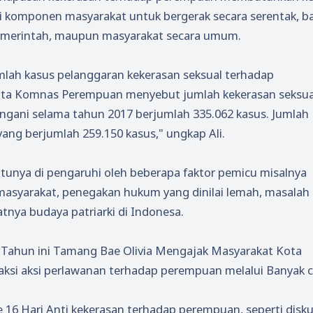
i komponen masyarakat untuk bergerak secara serentak, ba
emerintah, maupun masyarakat secara umum.
lah kasus pelanggaran kekerasan seksual terhadap
 Data Komnas Perempuan menyebut jumlah kekerasan seksua
ngani selama tahun 2017 berjumlah 335.062 kasus. Jumlah
yang berjumlah 259.150 kasus," ungkap Ali.
ntunya di pengaruhi oleh beberapa faktor pemicu misalnya
asyarakat, penegakan hukum yang dinilai lemah, masalah
tnya budaya patriarki di Indonesa.
Tahun ini Tamang Bae Olivia Mengajak Masyarakat Kota
i aksi perlawanan terhadap perempuan melalui Banyak c
6 Hari Anti kekerasan terhadap perempuan, seperti disku