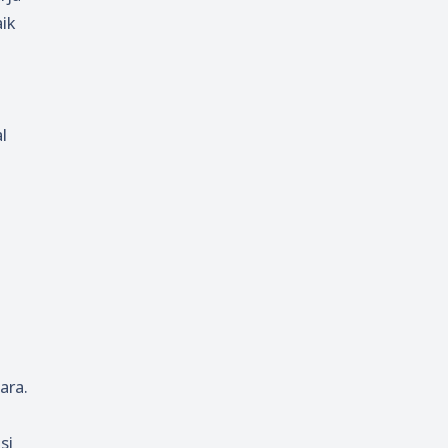
ik
l
ara.
si