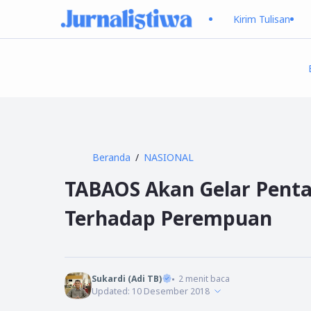
Kirim Tulisan
Beranda
NASIONAL
TABAOS Akan Gelar Penta
Terhadap Perempuan
Sukardi (Adi TB)
2
menit baca
Updated:
10 Desember 2018