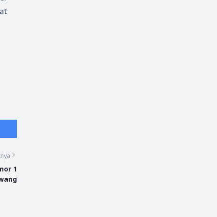
at
tnya
mor 1
awang