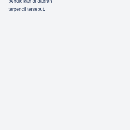
pendidika
n di daerah
terpencil tersebut.