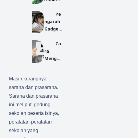
Tahun
Industr
Pe
2019:
i Halal
ngaruh
Teladan
di
Gadget
i
Indone
Terhad
Kebera
sia
Ca
ap
gaman
ra
Peserta
Lewat
Mengat
Didik
Pemikir
asi
an
Amarah
Gusdur
Masih kurangnya
dalam
sarana dan prasarana.
Perspe
ktif
Sarana dan prasarana
Islam
ini meliputi gedung
sekolah beserta isinya,
peralatan-peralatan
sekolah yang