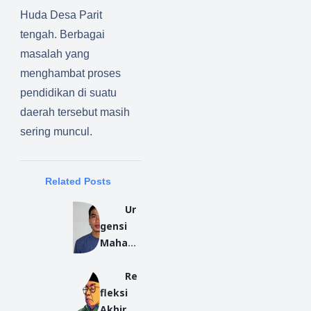
Huda D
esa Parit
tengah
.
Berbagai
masalah yang
menghambat proses
pend
idikan di suatu
daerah tersebut
masih
sering muncul.
Related Posts
Ur
gensi
Mahasi
swa
Re
Sebagai
fleksi
Pondasi
Akhir
Edukasi