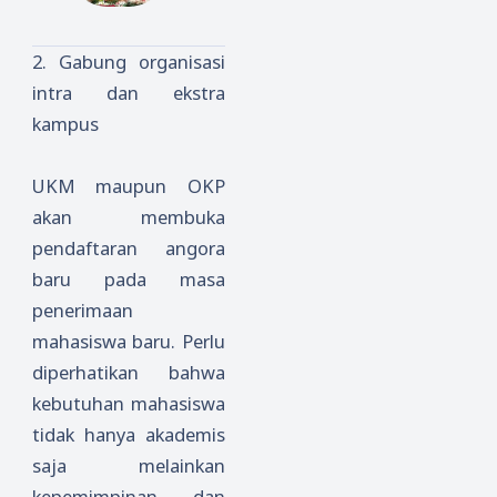
Qur’an
PENGET
ak
uti PBM
Sungai
AHUAN
2020
2.
Gabung organisasi
Rengas
(bagian
intra dan ekstra
Gelar
2)
kampus
Wisuda
Hafizh
II
UKM maupun OKP
akan membuka
pendaftaran angora
baru pada masa
penerimaan
mahasiswa baru. Perlu
diperhatikan bahwa
kebutuhan mahasiswa
tidak hanya akademis
saja melainkan
kepemimpinan dan