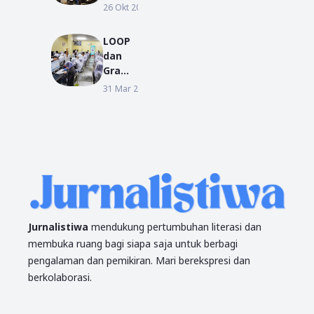
KKN
gpura
26 Okt 2018
PENDIDIKAN
IAIN
Mewis
Pontia
uda
LOOP
nak
2104
dan
dan
Lulusa
Grame
UM
n pada
dia
31 Mar 2019
PENDIDIKAN
Pontia
Wisud
Gelar
nak
a
Simula
Period
si
e I TA
SBMPT
2018/2
N 2019
019
Serent
ak Se-
Indon
esia
Jurnalistiwa
mendukung pertumbuhan literasi dan
membuka ruang bagi siapa saja untuk berbagi
pengalaman dan pemikiran. Mari berekspresi dan
berkolaborasi.