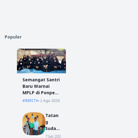
Populer
Semangat Santri
Baru Warnai
MPLP di Ponpes
Miftahul Ulum
BERITA
2 Agu 2026
Kumpai
Tatan
g
Sudar
ma
7 Jun 2022
BERITA