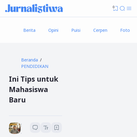
0
Berita
Opini
Puisi
Cerpen
Foto
Beranda
PENDIDIKAN
Ini Tips untuk
Mahasiswa
Baru
Sukardi (Adi TB)
4
menit baca