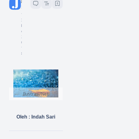
Jurnalistiwa
1
menit baca
1
3
M
ei
2
0
1
8
Ilustrasi/Net
Oleh : Indah Sari