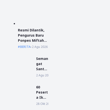
Resmi Dilantik,
Pengurus Baru
Ponpes Miftahul
Ulum Siap Emban
BERITA
2 Agu 2026
Amanah
Seman
gat
Santri
Baru
2 Agu 2026
BERITA
Warna
i MPLP
60
di
Pesert
Ponpe
a Ikuti
s
Agend
28 Okt 2019
BERITA
Miftah
a