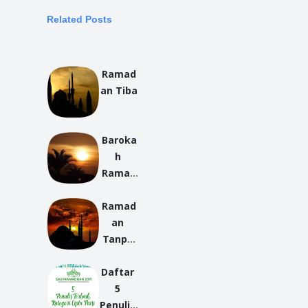
Related Posts
Ramad
an Tiba
Baroka
h 
Ramad
han
Ramad
an 
Tanpa 
Orang 
Daftar 
Tua
5 
Penulis 