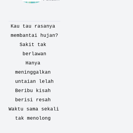
Terbaik 
Kategor
i Cipta 
Kau tau rasanya 
Puisi | 
Sastra
membantai hujan?
madha
Sakit tak 
n 2019
berlawan
Hanya 
meninggalkan 
untaian lelah
Beribu kisah 
berisi resah 
Waktu sama sekali 
tak menolong 