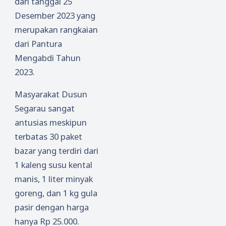
dari tanggal 25
Kompet
Desember 2023 yang
ensi
merupakan rangkaian
Bidang
dari Pantura
CPNS di
Sambas
Mengabdi Tahun
2023.
Masyarakat Dusun
Segarau sangat
antusias meskipun
terbatas 30 paket
bazar yang terdiri dari
1 kaleng susu kental
manis, 1 liter minyak
goreng, dan 1 kg gula
pasir dengan harga
hanya Rp 25.000.