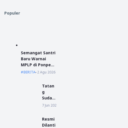
Populer
Semangat Santri
Baru Warnai
MPLP di Ponpes
Miftahul Ulum
BERITA
2 Agu 2026
Kumpai
Tatan
g
Sudar
ma
7 Jun 2022
BERITA
Resmi
Daftar
Resmi
Sebag
Dilanti
ai