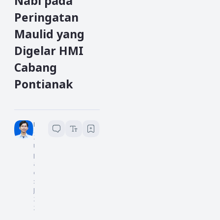
Nabi pada
Peringatan
Maulid yang
Digelar HMI
Cabang
Pontianak
Hakim L
2
menit baca
U
pd
at
ed
:
6
Juli
20
24