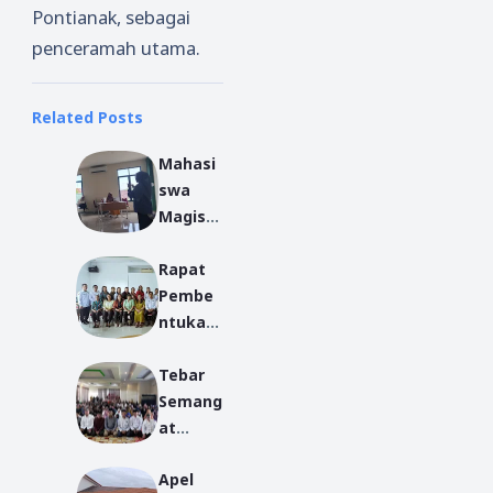
Pontianak, sebagai
penceramah utama.
Related Posts
Mahasi
swa
Magist
er Studi
Rapat
Islam
Pembe
IAIN
ntukan
Pontian
Pengur
ak
Tebar
us JDW
Konsen
Semang
dan
trasi
at
PWKI
BKI
Kepedul
Kabupa
Gelar
Apel
ian di
ten
Kegiata