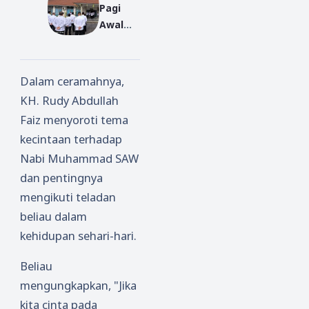
Pagi
Bulan
Sambas
n
Awal
Muharr
:
Praktik
Pekan:
am:
Dorong
um
Momen
Kemen
Sinergit
Layana
tum
ag
as dan
n BK
Dalam ceramahnya,
Penyam
Sambas
Pengua
KH. Rudy Abdullah
paian
Gelar
tan
Faiz menyoroti tema
Arahan
Lebara
Peran
kecintaan terhadap
dan
n Yatim
Peremp
Nabi Muhammad SAW
Pengua
dan
uan
tan
Difabel
Kristen
dan pentingnya
Disiplin
Sambas
mengikuti teladan
ASN
beliau dalam
Kemen
kehidupan sehari-hari.
ag
Sambas
Beliau
mengungkapkan, "Jika
kita cinta pada