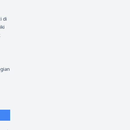
i di
iki
k
.
agian