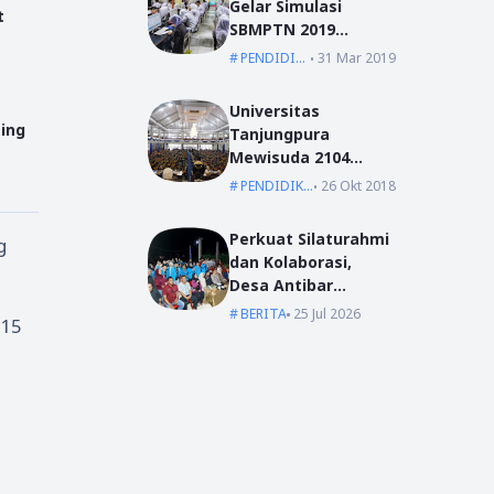
Gelar Simulasi
t
SBMPTN 2019
Serentak Se-
PENDIDIKAN
31 Mar 2019
Indonesia
Universitas
ing
Tanjungpura
Mewisuda 2104
Lulusan pada
PENDIDIKAN
26 Okt 2018
Wisuda Periode I TA
2018/2019
Perkuat Silaturahmi
g
dan Kolaborasi,
Desa Antibar
Sambut Mahasiswa
BERITA
25 Jul 2026
 15
KKN IAIN Pontianak
dan UM Pontianak