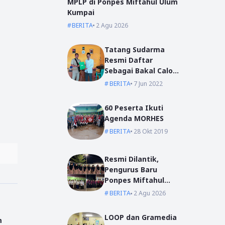
MPLP di Ponpes Miftahul Ulum
Kumpai
BERITA
2 Agu 2026
Tatang Sudarma
Resmi Daftar
Sebagai Bakal Calon
Kepala Desa Mas
BERITA
7 Jun 2022
Bangun
60 Peserta Ikuti
Agenda MORHES
BERITA
28 Okt 2019
Resmi Dilantik,
Pengurus Baru
Ponpes Miftahul
Ulum Siap Emban
BERITA
2 Agu 2026
Amanah
LOOP dan Gramedia
m