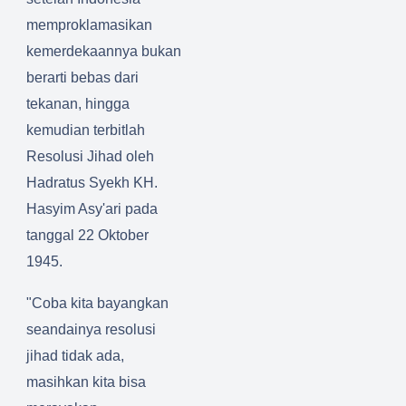
am:
Dorong
um
memproklamasikan
Kemen
Sinergit
Layana
ag
as dan
n BK
kemerdekaannya bukan
Sambas
Pengua
berarti bebas dari
Gelar
tan
tekanan, hingga
Lebara
Peran
kemudian terbitlah
n Yatim
Peremp
Resolusi Jihad oleh
dan
uan
Difabel
Kristen
Hadratus Syekh KH.
Sambas
Hasyim Asy'ari pada
tanggal 22 Oktober
1945.
"Coba kita bayangkan
seandainya resolusi
jihad tidak ada,
masihkan kita bisa