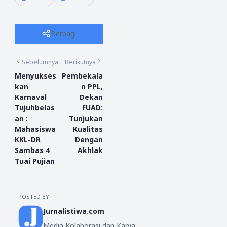
Berbagi
Sebelumnya
Berikutnya
Menyukses
Pembekala
kan
n PPL,
Karnaval
Dekan
Tujuhbelas
FUAD:
an :
Tunjukan
Mahasiswa
Kualitas
KKL-DR
Dengan
Sambas 4
Akhlak
Tuai Pujian
POSTED BY:
Jurnalistiwa.com
Media Kolaborasi dan Karya