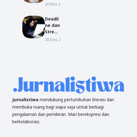
n
Jadi
26 Nov 2025
KALBAR
Wisud
Kota
a
Seribu
Period
Deadli
Warun
e I TA
ne dan
g Kopi:
2018/2
Stres?
Jantun
019
Berda
26 Des 2018
KESEHATAN
g
mailah
Komu
nikasi
di
Garis
Khatul
istiwa
Jurnalistiwa
mendukung pertumbuhan literasi dan
membuka ruang bagi siapa saja untuk berbagi
pengalaman dan pemikiran. Mari berekspresi dan
berkolaborasi.