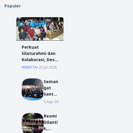
Populer
Perkuat
Silaturahmi dan
Kolaborasi, Desa
Antibar Sambut
BERITA
25 Jul 2026
Mahasiswa KKN
IAIN Pontianak
Seman
dan UM
gat
Pontianak
Santri
Baru
2 Agu 2026
BERITA
Warna
i MPLP
Resmi
di
Dilanti
Ponpe
k,
s