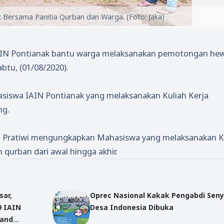
 Bersama Panitia Qurban dan Warga. (Foto: Jaka)
AIN Pontianak bantu warga melaksanakan pemotongan he
abtu, (01/08/2020).
asiswa IAIN Pontianak yang melaksanakan Kuliah Kerja
ng.
wi Pratiwi mengungkapkan Mahasiswa yang melaksanakan 
urban dari awal hingga akhir.
sar,
Oprec Nasional Kakak Pengabdi Sen
9 IAIN
Desa Indonesia Dibuka
Hand