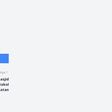
tnya
asjid
tokol
hatan