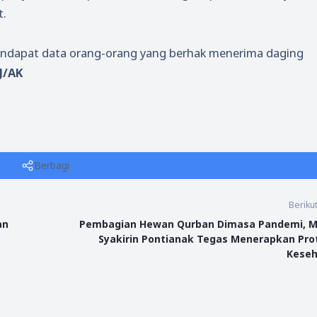
t.
mendapat data orang-orang yang berhak menerima daging
J/AK
Berbagi
Beriku
an
Pembagian Hewan Qurban Dimasa Pandemi, M
Syakirin Pontianak Tegas Menerapkan Pro
Kese