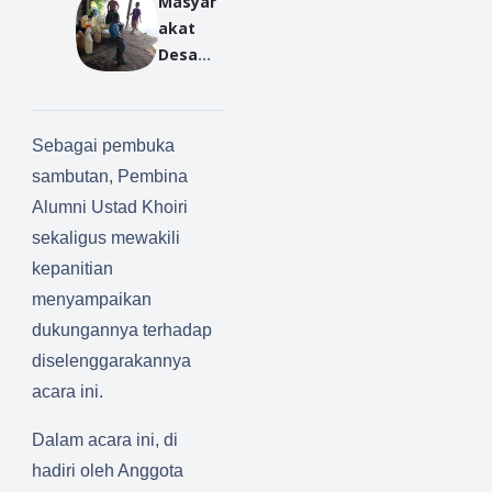
Masyar
n
Sembar
Ikhsan
akat
PETASA
angan
Padang
Desa
N di
Tikar
Teluk
MIS
Bayur
Mujahiri
Terenta
n
Sebagai pembuka
ng
sambutan, Pembina
Butuh
Alumni Ustad Khoiri
Air
sekaligus mewakili
Bersih
kepanitian
menyampaikan
dukungannya terhadap
diselenggarakannya
acara ini.
Dalam acara ini, di
hadiri oleh Anggota