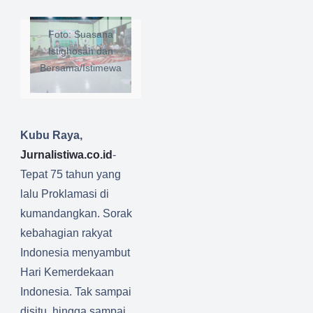
Foto: Suasana
Istighosah dan
Bersama/Istimewa
Kubu Raya,
Jurnalistiwa.co.id
-
Tepat 75 tahun yang
lalu Proklamasi di
kumandangkan. Sorak
kebahagian rakyat
Indonesia menyambut
Hari Kemerdekaan
Indonesia. Tak sampai
disitu, hingga sampai