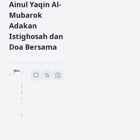
Ainul Yaqin Al-
Mubarok
Adakan
Istighosah dan
Doa Bersama
Sopian lubis
2
menit baca
U
pd
at
ed
:
6
Juli
20
24